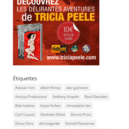
Étiquettes
Alastair Sim
albert finney
alec guinness
Amicus Productions
Anthony Asquith
Basil Dearden
Bob hoskins
bryan forbes
christopher lee
Cyril Cusack
Denholm Elliott
Dennis Price
Diana Dors
dirk bogarde
Donald Pleasence