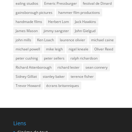
ealing studios
Emeric Pressburger
festival de Dinard
gainsborough pictures
hammer film productions
handmade films
Herbert Lom
Jack Hawkins
James Mason
jimmy sangster
John Gielgud
john mills
Ken Loach
laurence olivier
michael caine
michael powell
mike leigh
nigel kneale
Oliver Reed
peter cushing
peter sellers
ralph richardson
Richard Attenborough
richard lester
sean connery
Sidney Gilliat
stanley baker
terence fisher
Trevor Howard
écrans britanniques
Liens