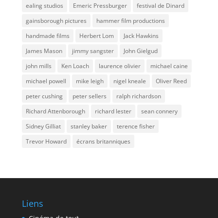
ealing studios
Emeric Pressburger
festival de Dinard
gainsborough pictures
hammer film productions
handmade films
Herbert Lom
Jack Hawkins
James Mason
jimmy sangster
John Gielgud
john mills
Ken Loach
laurence olivier
michael caine
michael powell
mike leigh
nigel kneale
Oliver Reed
peter cushing
peter sellers
ralph richardson
Richard Attenborough
richard lester
sean connery
Sidney Gilliat
stanley baker
terence fisher
Trevor Howard
écrans britanniques
Liens