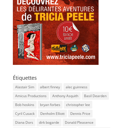
Étiquettes
Alastair Sim
albert finney
alec guinness
Amicus Productions
Anthony Asquith
Basil Dearden
Bob hoskins
bryan forbes
christopher lee
Cyril Cusack
Denholm Elliott
Dennis Price
Diana Dors
dirk bogarde
Donald Pleasence