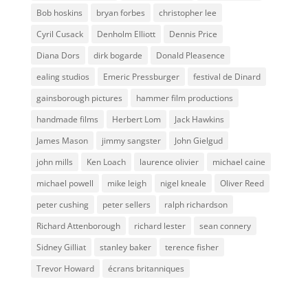
Bob hoskins
bryan forbes
christopher lee
Cyril Cusack
Denholm Elliott
Dennis Price
Diana Dors
dirk bogarde
Donald Pleasence
ealing studios
Emeric Pressburger
festival de Dinard
gainsborough pictures
hammer film productions
handmade films
Herbert Lom
Jack Hawkins
James Mason
jimmy sangster
John Gielgud
john mills
Ken Loach
laurence olivier
michael caine
michael powell
mike leigh
nigel kneale
Oliver Reed
peter cushing
peter sellers
ralph richardson
Richard Attenborough
richard lester
sean connery
Sidney Gilliat
stanley baker
terence fisher
Trevor Howard
écrans britanniques