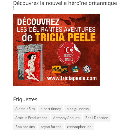
Découvrez la nouvelle héroïne britannique
!
Étiquettes
Alastair Sim
albert finney
alec guinness
Amicus Productions
Anthony Asquith
Basil Dearden
Bob hoskins
bryan forbes
christopher lee