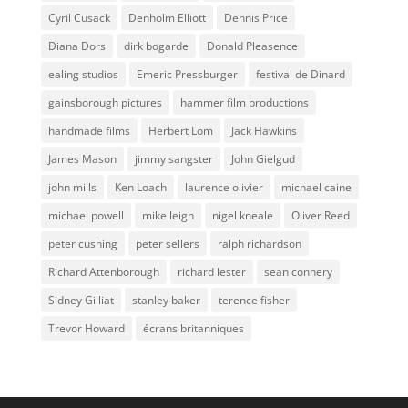
Cyril Cusack
Denholm Elliott
Dennis Price
Diana Dors
dirk bogarde
Donald Pleasence
ealing studios
Emeric Pressburger
festival de Dinard
gainsborough pictures
hammer film productions
handmade films
Herbert Lom
Jack Hawkins
James Mason
jimmy sangster
John Gielgud
john mills
Ken Loach
laurence olivier
michael caine
michael powell
mike leigh
nigel kneale
Oliver Reed
peter cushing
peter sellers
ralph richardson
Richard Attenborough
richard lester
sean connery
Sidney Gilliat
stanley baker
terence fisher
Trevor Howard
écrans britanniques