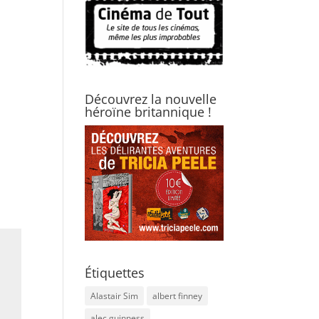
Découvrez la nouvelle
héroïne britannique !
Étiquettes
Alastair Sim
albert finney
alec guinness