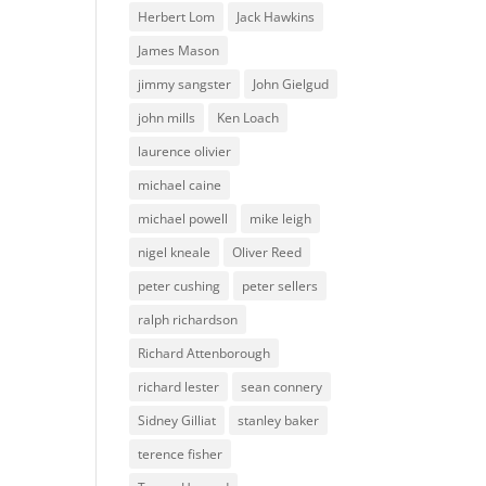
Herbert Lom
Jack Hawkins
James Mason
jimmy sangster
John Gielgud
john mills
Ken Loach
laurence olivier
michael caine
michael powell
mike leigh
nigel kneale
Oliver Reed
peter cushing
peter sellers
ralph richardson
Richard Attenborough
richard lester
sean connery
Sidney Gilliat
stanley baker
terence fisher