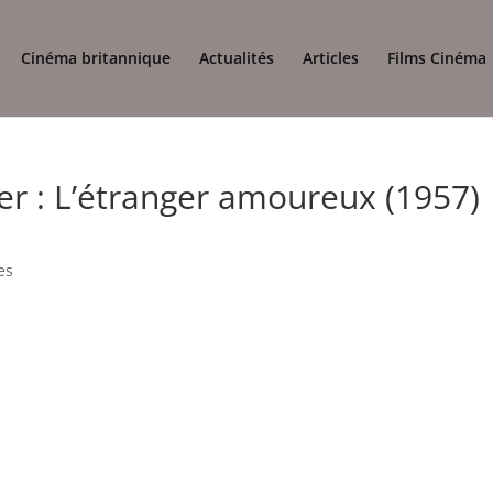
Cinéma britannique
Actualités
Articles
Films Cinéma
r : L’étranger amoureux (1957)
es