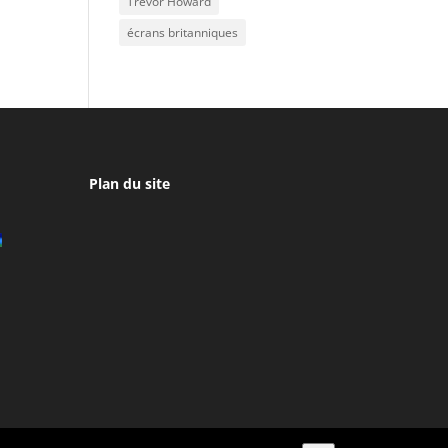
Trevor Howard
écrans britanniques
Plan du site