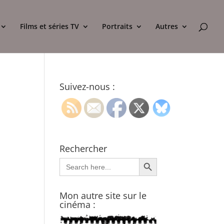
Films et séries TV
Portraits
Autres
Suivez-nous :
Rechercher
Search Button
Search
for:
Mon autre site sur le
cinéma :