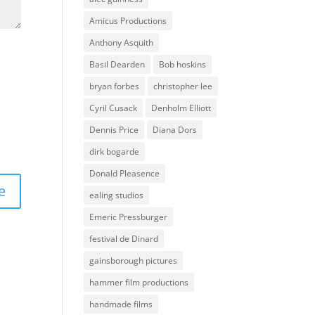
Amicus Productions
Anthony Asquith
Basil Dearden
Bob hoskins
bryan forbes
christopher lee
Cyril Cusack
Denholm Elliott
Dennis Price
Diana Dors
dirk bogarde
Donald Pleasence
ealing studios
Emeric Pressburger
festival de Dinard
gainsborough pictures
hammer film productions
handmade films