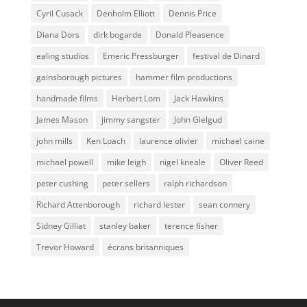
Cyril Cusack
Denholm Elliott
Dennis Price
Diana Dors
dirk bogarde
Donald Pleasence
ealing studios
Emeric Pressburger
festival de Dinard
gainsborough pictures
hammer film productions
handmade films
Herbert Lom
Jack Hawkins
James Mason
jimmy sangster
John Gielgud
john mills
Ken Loach
laurence olivier
michael caine
michael powell
mike leigh
nigel kneale
Oliver Reed
peter cushing
peter sellers
ralph richardson
Richard Attenborough
richard lester
sean connery
Sidney Gilliat
stanley baker
terence fisher
Trevor Howard
écrans britanniques