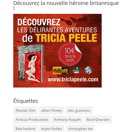
Découvrez la nouvelle héroïne britannique
!
Étiquettes
Alastair Sim
albert finney
alec guinness
Amicus Productions
Anthony Asquith
Basil Dearden
Bob hoskins
bryan forbes
christopher lee