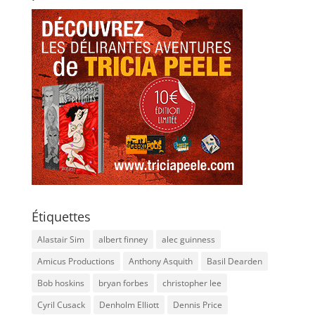
Étiquettes
Alastair Sim
albert finney
alec guinness
Amicus Productions
Anthony Asquith
Basil Dearden
Bob hoskins
bryan forbes
christopher lee
Cyril Cusack
Denholm Elliott
Dennis Price