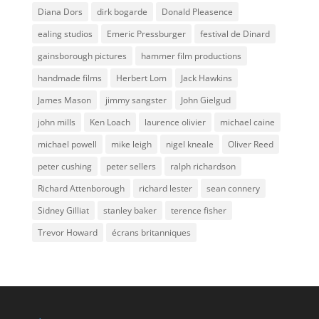
Diana Dors
dirk bogarde
Donald Pleasence
ealing studios
Emeric Pressburger
festival de Dinard
gainsborough pictures
hammer film productions
handmade films
Herbert Lom
Jack Hawkins
James Mason
jimmy sangster
John Gielgud
john mills
Ken Loach
laurence olivier
michael caine
michael powell
mike leigh
nigel kneale
Oliver Reed
peter cushing
peter sellers
ralph richardson
Richard Attenborough
richard lester
sean connery
Sidney Gilliat
stanley baker
terence fisher
Trevor Howard
écrans britanniques