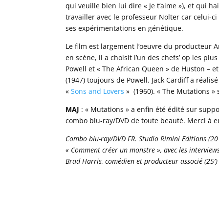
qui veuille bien lui dire « Je t’aime »), et qui 
travailler avec le professeur Nolter car celui-
ses expérimentations en génétique.
Le film est largement l’oeuvre du producteur A
en scène, il a choisit l’un des chefs’ op les 
Powell et « The African Queen » de Huston – et 
(1947) toujours de Powell. Jack Cardiff a réali
«
Sons and Lovers
» (1960). « The Mutations » s
MAJ
: « Mutations » a enfin été édité sur supp
combo blu-ray/DVD de toute beauté. Merci à e
Combo blu-ray/DVD FR. Studio Rimini Editions (2019
« Comment créer un monstre », avec les interviews 
Brad Harris, comédien et producteur associé (25′) 