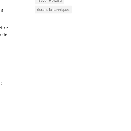
Trevor Howard
écrans britanniques
 à
ettre
» de
 :
,