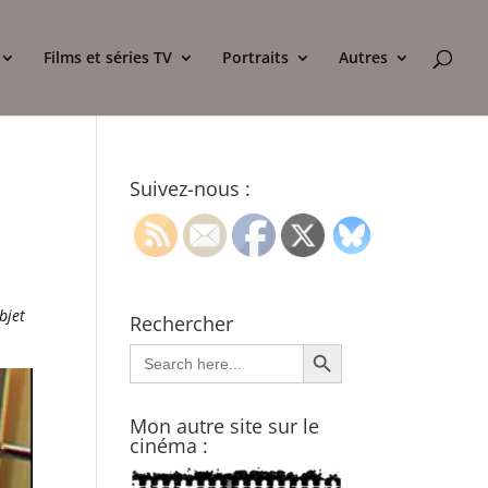
Films et séries TV
Portraits
Autres
Suivez-nous :
bjet
Rechercher
Search Button
Search
for:
Mon autre site sur le
cinéma :