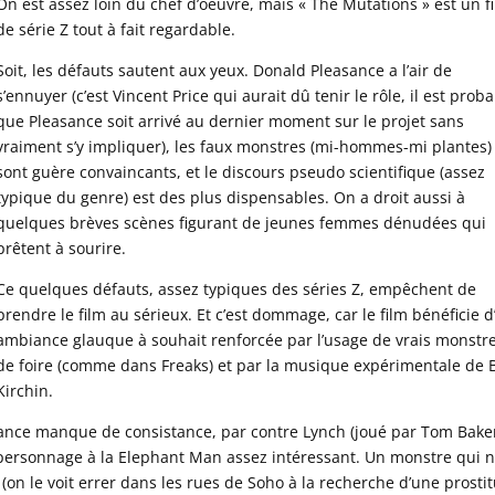
On est assez loin du chef d’oeuvre, mais « The Mutations » est un f
de série Z tout à fait regardable.
Soit, les défauts sautent aux yeux. Donald Pleasance a l’air de
s’ennuyer (c’est Vincent Price qui aurait dû tenir le rôle, il est prob
que Pleasance soit arrivé au dernier moment sur le projet sans
vraiment s’y impliquer), les faux monstres (mi-hommes-mi plantes)
sont guère convaincants, et le discours pseudo scientifique (assez
typique du genre) est des plus dispensables. On a droit aussi à
quelques brèves scènes figurant de jeunes femmes dénudées qui
prêtent à sourire.
Ce quelques défauts, assez typiques des séries Z, empêchent de
prendre le film au sérieux. Et c’est dommage, car le film bénéficie 
ambiance glauque à souhait renforcée par l’usage de vrais monstr
de foire (comme dans Freaks) et par la musique expérimentale de B
Kirchin.
sance manque de consistance, par contre Lynch (joué par Tom Bake
 personnage à la Elephant Man assez intéressant. Un monstre qui 
r (on le voit errer dans les rues de Soho à la recherche d’une prosti