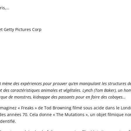
ris,…
t Getty Pictures Corp
e) mène des expériences pour prouver qu’en manipulant les structures d
lant des caractéristiques animales et végétales. Lynch (Tom Baker), un h
cirque de monstres, kidnappe des passants pour en faire des cobayes…
Imaginez « Freaks » de Tod Browning filmé sous acide dans le Lond
des années 70. Cela donne « The Mutations », un objet filmique no
identifié.