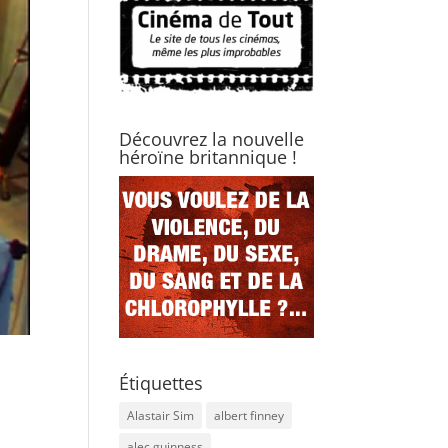
Découvrez la nouvelle
héroïne britannique !
Étiquettes
Alastair Sim
albert finney
alec guinness