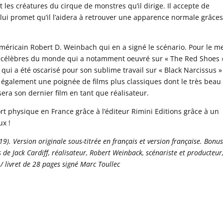
hait les créatures du cirque de monstres qu’il dirige. Il accepte de
ci lui promet qu’il l’aidera à retrouver une apparence normale grâces
méricain Robert D. Weinbach qui en a signé le scénario. Pour le m
plus célèbres du monde qui a notamment oeuvré sur « The Red Shoes 
qui a été oscarisé pour son sublime travail sur « Black Narcissus »
sé également une poignée de films plus classiques dont le très beau
era son dernier film en tant que réalisateur.
ort physique en France grâce à l’éditeur Rimini Editions grâce à un
ux !
). Version originale sous-titrée en français et version française. Bonus
de Jack Cardiff, réalisateur, Robert Weinback, scénariste et producteur
/ livret de 28 pages signé Marc Toullec