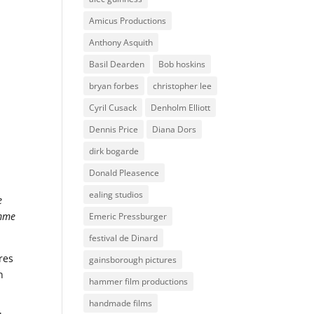
Amicus Productions
Anthony Asquith
Basil Dearden
Bob hoskins
bryan forbes
christopher lee
Cyril Cusack
Denholm Elliott
Dennis Price
Diana Dors
dirk bogarde
Donald Pleasence
ealing studios
e
omme
Emeric Pressburger
festival de Dinard
res
gainsborough pictures
n
hammer film productions
handmade films