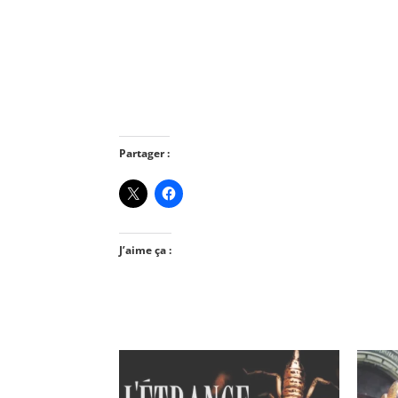
Partager :
J’aime ça :