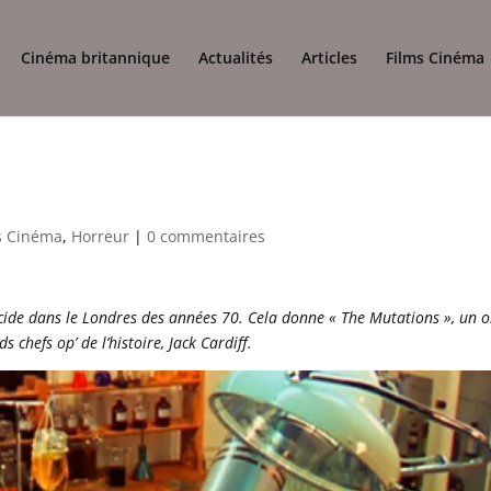
Cinéma britannique
Actualités
Articles
Films Cinéma
s Cinéma
,
Horreur
|
0 commentaires
cide dans le Londres des années 70. Cela donne « The Mutations », un o
s chefs op’ de l’histoire, Jack Cardiff.