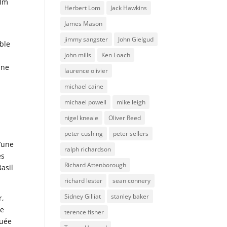
ilm
Herbert Lom
Jack Hawkins
James Mason
jimmy sangster
John Gielgud
able
john mills
Ken Loach
 ne
laurence olivier
michael caine
michael powell
mike leigh
nigel kneale
Oliver Reed
peter cushing
peter sellers
d’une
ralph richardson
es
Richard Attenborough
asil
richard lester
sean connery
Sidney Gilliat
stanley baker
r,
ne
terence fisher
tuée