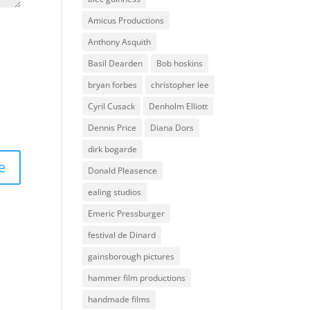
Amicus Productions
Anthony Asquith
Basil Dearden
Bob hoskins
bryan forbes
christopher lee
Cyril Cusack
Denholm Elliott
Dennis Price
Diana Dors
dirk bogarde
Donald Pleasence
ealing studios
Emeric Pressburger
festival de Dinard
gainsborough pictures
hammer film productions
handmade films