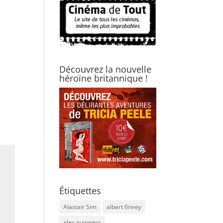
Découvrez la nouvelle
héroïne britannique !
Étiquettes
Alastair Sim
albert finney
alec guinness