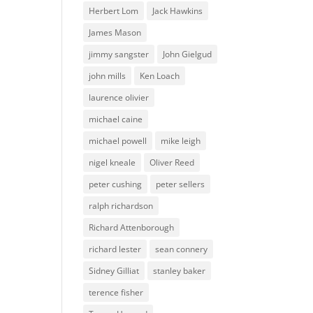
Herbert Lom
Jack Hawkins
James Mason
jimmy sangster
John Gielgud
john mills
Ken Loach
laurence olivier
michael caine
michael powell
mike leigh
nigel kneale
Oliver Reed
peter cushing
peter sellers
ralph richardson
Richard Attenborough
richard lester
sean connery
Sidney Gilliat
stanley baker
terence fisher