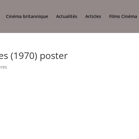
Cinéma britannique
Actualités
Articles
Films Cinéma
s (1970) poster
ires