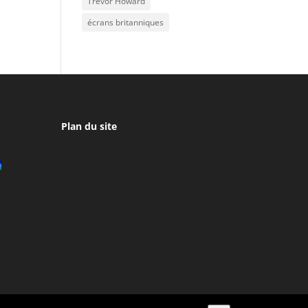
Trevor Howard
écrans britanniques
Plan du site