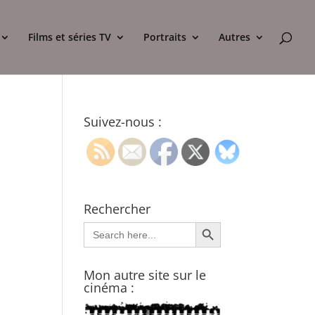
Films et séries TV
Portraits
Autres
Suivez-nous :
Rechercher
Search Button
Search
for:
Mon autre site sur le
cinéma :