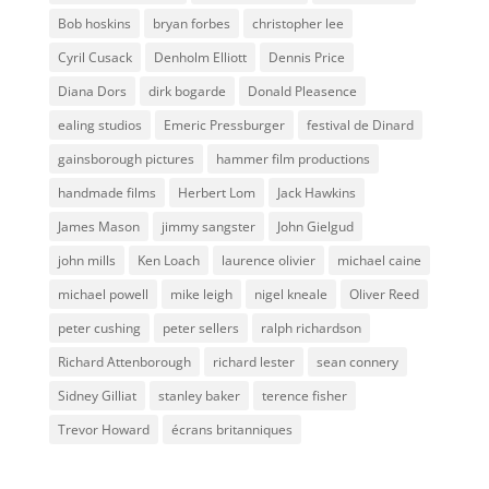
Bob hoskins
bryan forbes
christopher lee
Cyril Cusack
Denholm Elliott
Dennis Price
Diana Dors
dirk bogarde
Donald Pleasence
ealing studios
Emeric Pressburger
festival de Dinard
gainsborough pictures
hammer film productions
handmade films
Herbert Lom
Jack Hawkins
James Mason
jimmy sangster
John Gielgud
john mills
Ken Loach
laurence olivier
michael caine
michael powell
mike leigh
nigel kneale
Oliver Reed
peter cushing
peter sellers
ralph richardson
Richard Attenborough
richard lester
sean connery
Sidney Gilliat
stanley baker
terence fisher
Trevor Howard
écrans britanniques