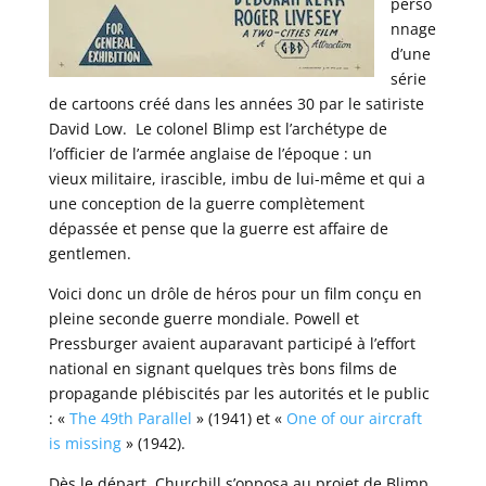
perso
nnage
d’une
série
de cartoons créé dans les années 30 par le satiriste
David Low. Le colonel Blimp est l’archétype de
l’officier de l’armée anglaise de l’époque : un
vieux militaire, irascible, imbu de lui-même et qui a
une conception de la guerre complètement
dépassée et pense que la guerre est affaire de
gentlemen.
Voici donc un drôle de héros pour un film conçu en
pleine seconde guerre mondiale. Powell et
Pressburger avaient auparavant participé à l’effort
national en signant quelques très bons films de
propagande plébiscités par les autorités et le public
: «
The 49th Parallel
» (1941) et «
One of our aircraft
is missing
» (1942).
Dès le départ, Churchill s’opposa au projet de Blimp,