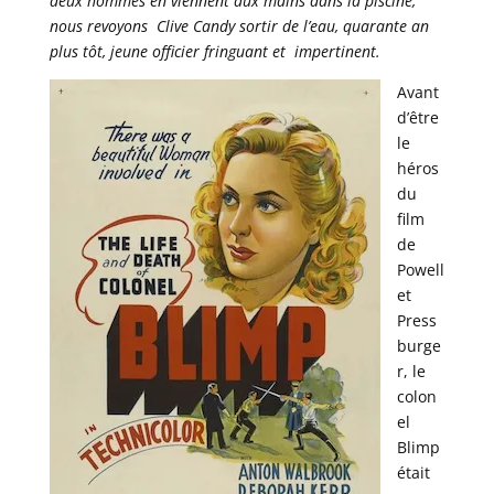
deux hommes en viennent aux mains dans la piscine,
nous revoyons Clive Candy sortir de l’eau, quarante an
plus tôt, jeune officier fringuant et impertinent.
Avant
d’être
le
héros
du
film
de
Powell
et
Press
burge
r, le
colon
el
Blimp
était