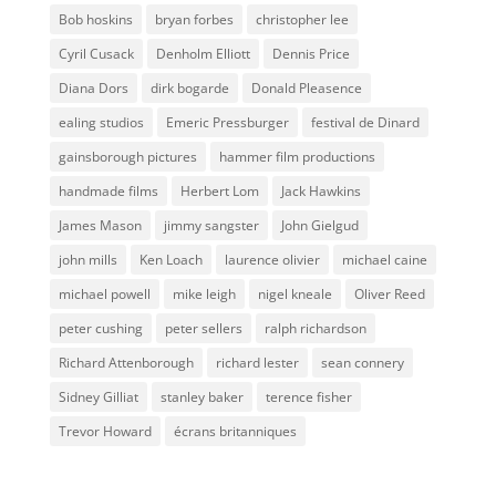
Bob hoskins
bryan forbes
christopher lee
Cyril Cusack
Denholm Elliott
Dennis Price
Diana Dors
dirk bogarde
Donald Pleasence
ealing studios
Emeric Pressburger
festival de Dinard
gainsborough pictures
hammer film productions
handmade films
Herbert Lom
Jack Hawkins
James Mason
jimmy sangster
John Gielgud
john mills
Ken Loach
laurence olivier
michael caine
michael powell
mike leigh
nigel kneale
Oliver Reed
peter cushing
peter sellers
ralph richardson
Richard Attenborough
richard lester
sean connery
Sidney Gilliat
stanley baker
terence fisher
Trevor Howard
écrans britanniques