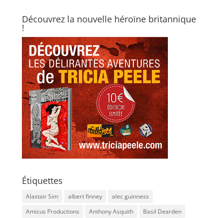
Découvrez la nouvelle héroïne britannique
!
Étiquettes
Alastair Sim
albert finney
alec guinness
Amicus Productions
Anthony Asquith
Basil Dearden