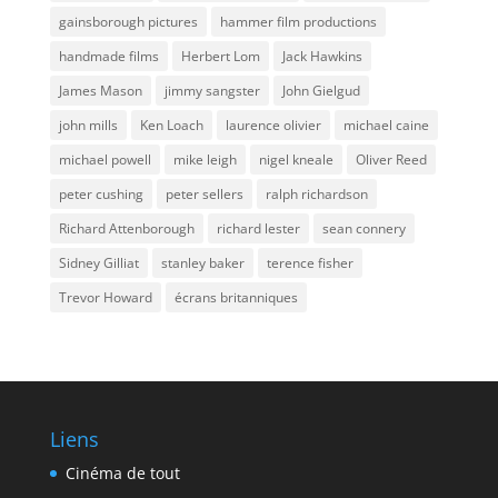
gainsborough pictures
hammer film productions
handmade films
Herbert Lom
Jack Hawkins
James Mason
jimmy sangster
John Gielgud
john mills
Ken Loach
laurence olivier
michael caine
michael powell
mike leigh
nigel kneale
Oliver Reed
peter cushing
peter sellers
ralph richardson
Richard Attenborough
richard lester
sean connery
Sidney Gilliat
stanley baker
terence fisher
Trevor Howard
écrans britanniques
Liens
Cinéma de tout