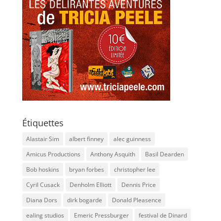
Étiquettes
Alastair Sim
albert finney
alec guinness
Amicus Productions
Anthony Asquith
Basil Dearden
Bob hoskins
bryan forbes
christopher lee
Cyril Cusack
Denholm Elliott
Dennis Price
Diana Dors
dirk bogarde
Donald Pleasence
ealing studios
Emeric Pressburger
festival de Dinard