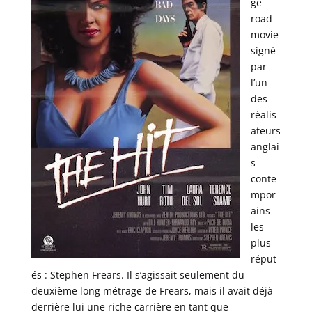
ge
road
movie
signé
par
l’un
des
réalis
ateurs
anglai
s
conte
mpor
ains
les
plus
réput
és : Stephen Frears. Il s’agissait seulement du
deuxième long métrage de Frears, mais il avait déjà
derrière lui une riche carrière en tant que