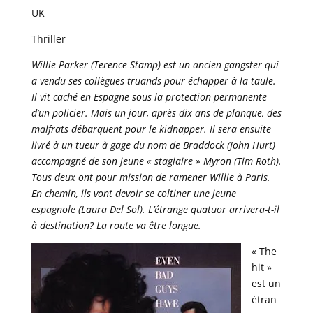
UK
Thriller
Willie Parker (Terence Stamp) est un ancien gangster qui
a vendu ses collègues truands pour échapper à la taule.
Il vit caché en Espagne sous la protection permanente
d’un policier. Mais un jour, après dix ans de planque, des
malfrats débarquent pour le kidnapper. Il sera ensuite
livré à un tueur à gage du nom de Braddock (John Hurt)
accompagné de son jeune « stagiaire » Myron (Tim Roth).
Tous deux ont pour mission de ramener Willie à Paris.
En chemin, ils vont devoir se coltiner une jeune
espagnole (Laura Del Sol). L’étrange quatuor arrivera-t-il
à destination? La route va être longue.
« The
hit »
est un
étran