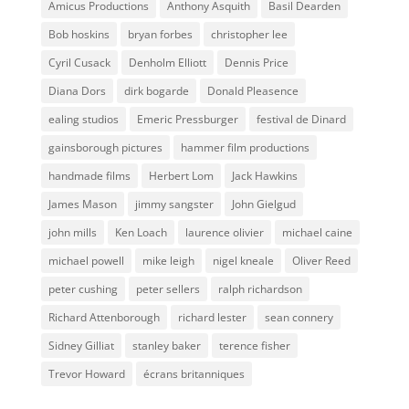
Amicus Productions
Anthony Asquith
Basil Dearden
Bob hoskins
bryan forbes
christopher lee
Cyril Cusack
Denholm Elliott
Dennis Price
Diana Dors
dirk bogarde
Donald Pleasence
ealing studios
Emeric Pressburger
festival de Dinard
gainsborough pictures
hammer film productions
handmade films
Herbert Lom
Jack Hawkins
James Mason
jimmy sangster
John Gielgud
john mills
Ken Loach
laurence olivier
michael caine
michael powell
mike leigh
nigel kneale
Oliver Reed
peter cushing
peter sellers
ralph richardson
Richard Attenborough
richard lester
sean connery
Sidney Gilliat
stanley baker
terence fisher
Trevor Howard
écrans britanniques