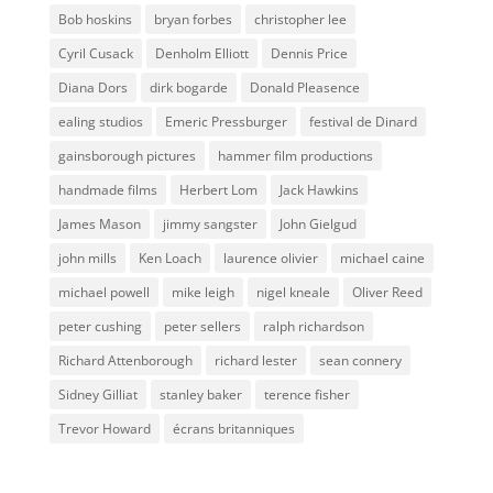
Bob hoskins
bryan forbes
christopher lee
Cyril Cusack
Denholm Elliott
Dennis Price
Diana Dors
dirk bogarde
Donald Pleasence
ealing studios
Emeric Pressburger
festival de Dinard
gainsborough pictures
hammer film productions
handmade films
Herbert Lom
Jack Hawkins
James Mason
jimmy sangster
John Gielgud
john mills
Ken Loach
laurence olivier
michael caine
michael powell
mike leigh
nigel kneale
Oliver Reed
peter cushing
peter sellers
ralph richardson
Richard Attenborough
richard lester
sean connery
Sidney Gilliat
stanley baker
terence fisher
Trevor Howard
écrans britanniques