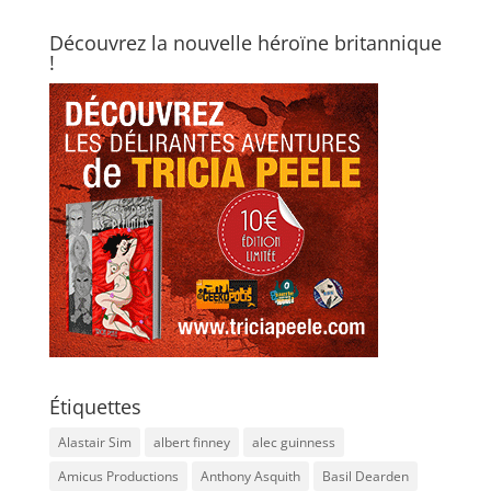
Découvrez la nouvelle héroïne britannique
!
Étiquettes
Alastair Sim
albert finney
alec guinness
Amicus Productions
Anthony Asquith
Basil Dearden