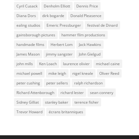
Cyril Cusack
Denholm Elliott
Dennis Price
Diana Dors
dirk bogarde
Donald Pleasence
ealing studios
Emeric Pressburger
festival de Dinard
gainsborough pictures
hammer film productions
handmade films
Herbert Lom
Jack Hawkins
James Mason
jimmy sangster
John Gielgud
john mills
Ken Loach
laurence olivier
michael caine
michael powell
mike leigh
nigel kneale
Oliver Reed
peter cushing
peter sellers
ralph richardson
Richard Attenborough
richard lester
sean connery
Sidney Gilliat
stanley baker
terence fisher
Trevor Howard
écrans britanniques