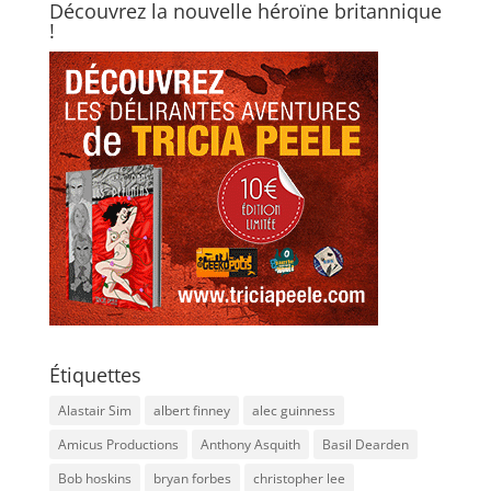
Découvrez la nouvelle héroïne britannique
!
Étiquettes
Alastair Sim
albert finney
alec guinness
Amicus Productions
Anthony Asquith
Basil Dearden
Bob hoskins
bryan forbes
christopher lee