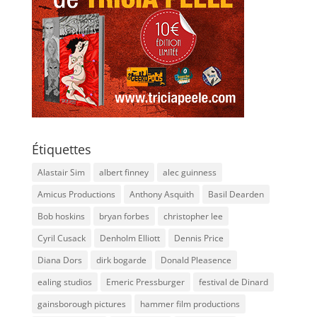
Étiquettes
Alastair Sim
albert finney
alec guinness
Amicus Productions
Anthony Asquith
Basil Dearden
Bob hoskins
bryan forbes
christopher lee
Cyril Cusack
Denholm Elliott
Dennis Price
Diana Dors
dirk bogarde
Donald Pleasence
ealing studios
Emeric Pressburger
festival de Dinard
gainsborough pictures
hammer film productions