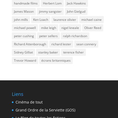
handmade films
Herbert Lom
Jack Hawkins
James Mason
jimmy sangster
John Gielgud
john mills
Ken Loach
laurence olivier
michael caine
michael powell
mike leigh
nigel kneale
Oliver Reed
peter cushing
peter sellers
ralph richardson
Richard Attenborough
richard lester
sean connery
Sidney Gilliat
stanley baker
terence fisher
Trevor Howard
écrans britanniques
Liens
Cinéma de tout
Grand Ordre de la Serviette (GOS)
Le Blog de toutes les fictions