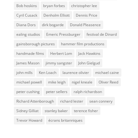
Bob hoskins
bryan forbes
christopher lee
Cyril Cusack
Denholm Elliott
Dennis Price
Diana Dors
dirk bogarde
Donald Pleasence
ealing studios
Emeric Pressburger
festival de Dinard
gainsborough pictures
hammer film productions
handmade films
Herbert Lom
Jack Hawkins
James Mason
jimmy sangster
John Gielgud
john mills
Ken Loach
laurence olivier
michael caine
michael powell
mike leigh
nigel kneale
Oliver Reed
peter cushing
peter sellers
ralph richardson
Richard Attenborough
richard lester
sean connery
Sidney Gilliat
stanley baker
terence fisher
Trevor Howard
écrans britanniques