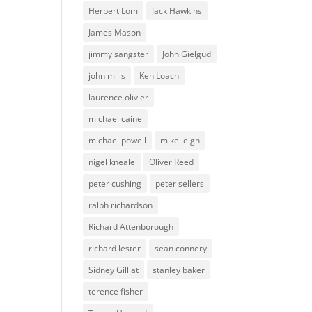
Herbert Lom
Jack Hawkins
James Mason
jimmy sangster
John Gielgud
john mills
Ken Loach
laurence olivier
michael caine
michael powell
mike leigh
nigel kneale
Oliver Reed
peter cushing
peter sellers
ralph richardson
Richard Attenborough
richard lester
sean connery
Sidney Gilliat
stanley baker
terence fisher