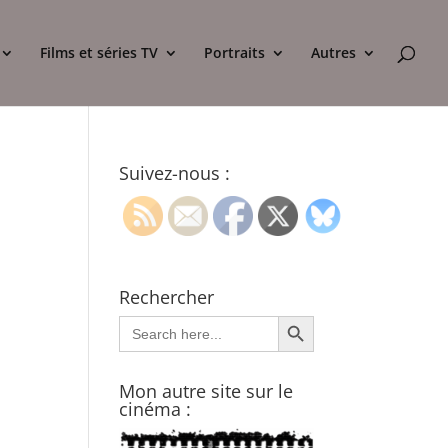
Films et séries TV
Portraits
Autres
Suivez-nous :
Rechercher
Search Button
Search
for:
Mon autre site sur le
cinéma :