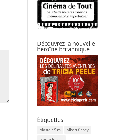
Découvrez la nouvelle
héroïne britannique !
Étiquettes
Alastair Sim
albert finney
alec guinness