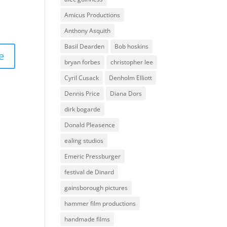
Amicus Productions
Anthony Asquith
Basil Dearden
Bob hoskins
bryan forbes
christopher lee
Cyril Cusack
Denholm Elliott
Dennis Price
Diana Dors
dirk bogarde
Donald Pleasence
ealing studios
Emeric Pressburger
festival de Dinard
gainsborough pictures
hammer film productions
handmade films