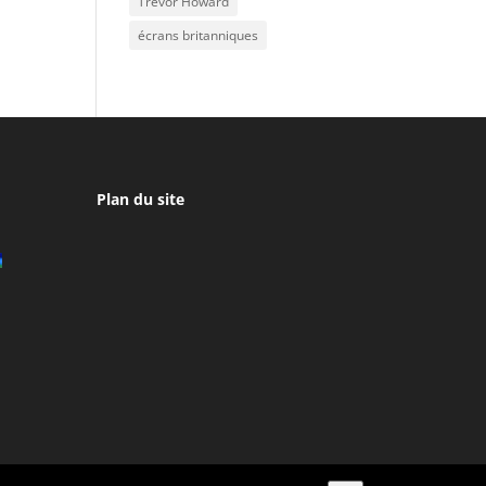
Trevor Howard
écrans britanniques
Plan du site