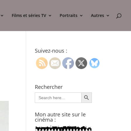
Films et séries TV
Portraits
Autres
a
Suivez-nous :
Rechercher
Search Button
Search
for:
Mon autre site sur le
cinéma :