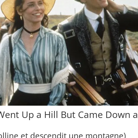
ent Up a Hill But Came Down 
colline et descendit une montagne)