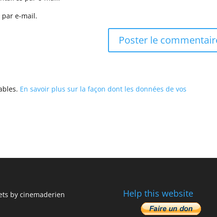
 par e-mail.
rables.
En savoir plus sur la façon dont les données de vos
Help this website
ts by cinemaderien