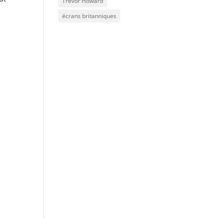
Trevor Howard
écrans britanniques