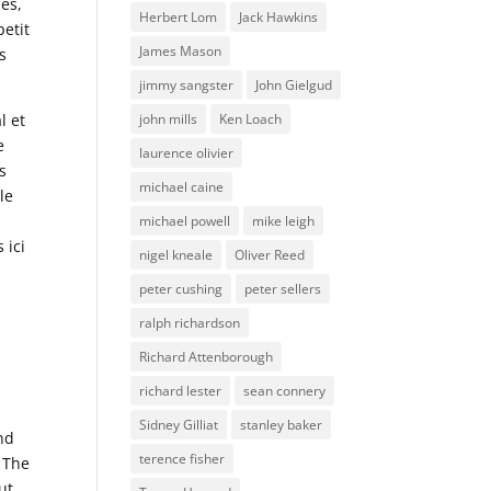
es,
Herbert Lom
Jack Hawkins
etit
James Mason
s
jimmy sangster
John Gielgud
john mills
Ken Loach
l et
e
laurence olivier
s
michael caine
le
michael powell
mike leigh
 ici
nigel kneale
Oliver Reed
peter cushing
peter sellers
ralph richardson
Richard Attenborough
richard lester
sean connery
Sidney Gilliat
stanley baker
nd
terence fisher
« The
ut