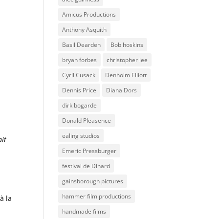
Amicus Productions
Anthony Asquith
Basil Dearden
Bob hoskins
bryan forbes
christopher lee
Cyril Cusack
Denholm Elliott
Dennis Price
Diana Dors
dirk bogarde
Donald Pleasence
ealing studios
ait
Emeric Pressburger
festival de Dinard
gainsborough pictures
hammer film productions
à la
handmade films