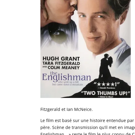
Fitzgerald et Ian McNeice.
Le film est basé sur une histoire entendue par
père. Scène de transmission qu’il met en image
Englishman… » reste le film le plus connu de 