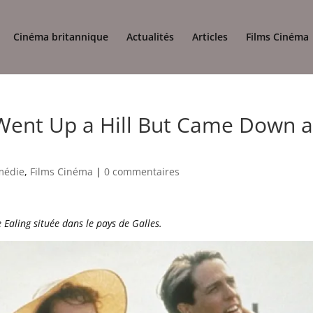
Cinéma britannique
Actualités
Articles
Films Cinéma
ent Up a Hill But Came Down 
médie
,
Films Cinéma
|
0 commentaires
Ealing située dans le pays de Galles.