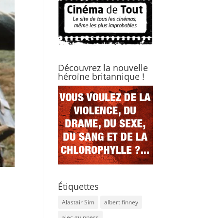
Découvrez la nouvelle
héroïne britannique !
a
Étiquettes
Alastair Sim
albert finney
alec guinness