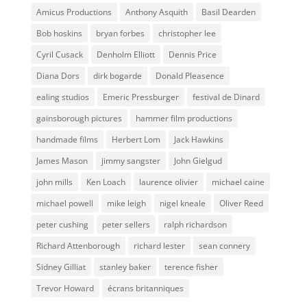
Amicus Productions
Anthony Asquith
Basil Dearden
Bob hoskins
bryan forbes
christopher lee
Cyril Cusack
Denholm Elliott
Dennis Price
Diana Dors
dirk bogarde
Donald Pleasence
ealing studios
Emeric Pressburger
festival de Dinard
gainsborough pictures
hammer film productions
handmade films
Herbert Lom
Jack Hawkins
James Mason
jimmy sangster
John Gielgud
john mills
Ken Loach
laurence olivier
michael caine
michael powell
mike leigh
nigel kneale
Oliver Reed
peter cushing
peter sellers
ralph richardson
Richard Attenborough
richard lester
sean connery
Sidney Gilliat
stanley baker
terence fisher
Trevor Howard
écrans britanniques