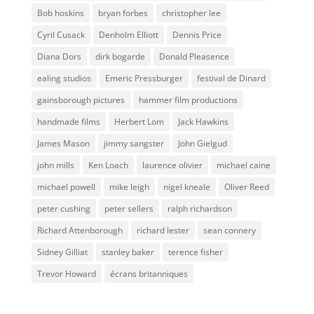
Bob hoskins
bryan forbes
christopher lee
Cyril Cusack
Denholm Elliott
Dennis Price
Diana Dors
dirk bogarde
Donald Pleasence
ealing studios
Emeric Pressburger
festival de Dinard
gainsborough pictures
hammer film productions
handmade films
Herbert Lom
Jack Hawkins
James Mason
jimmy sangster
John Gielgud
john mills
Ken Loach
laurence olivier
michael caine
michael powell
mike leigh
nigel kneale
Oliver Reed
peter cushing
peter sellers
ralph richardson
Richard Attenborough
richard lester
sean connery
Sidney Gilliat
stanley baker
terence fisher
Trevor Howard
écrans britanniques