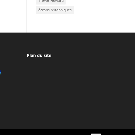
Trevor Howard
écrans britanniques
Plan du site