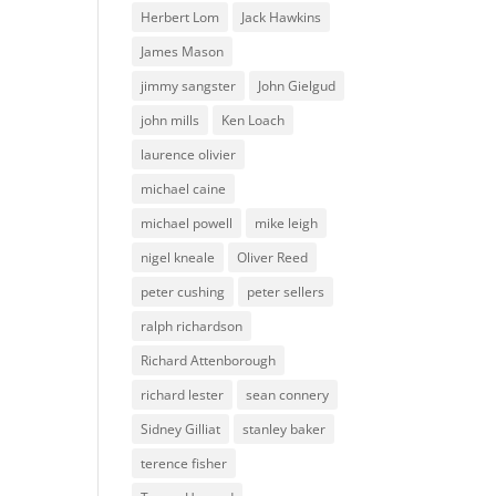
Herbert Lom
Jack Hawkins
James Mason
jimmy sangster
John Gielgud
john mills
Ken Loach
laurence olivier
michael caine
michael powell
mike leigh
nigel kneale
Oliver Reed
peter cushing
peter sellers
ralph richardson
Richard Attenborough
richard lester
sean connery
Sidney Gilliat
stanley baker
terence fisher