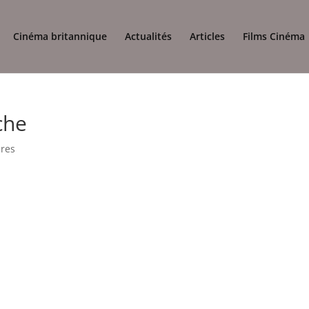
Cinéma britannique
Actualités
Articles
Films Cinéma
che
res