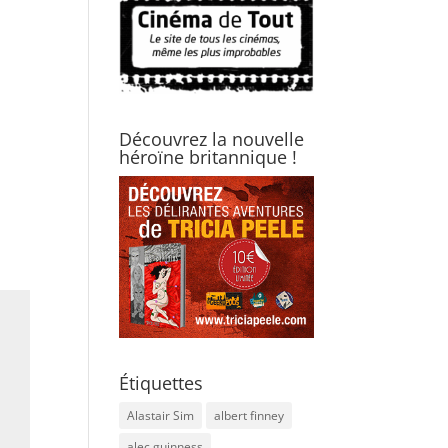
Découvrez la nouvelle
héroïne britannique !
Étiquettes
Alastair Sim
albert finney
alec guinness