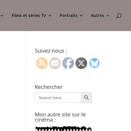
Films et séries TV
Portraits
Autres
Suivez-nous :
Rechercher
Search Button
Search
for:
Mon autre site sur le
cinéma :