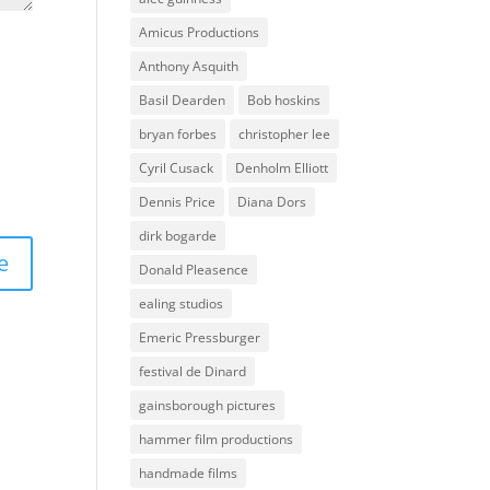
Amicus Productions
Anthony Asquith
Basil Dearden
Bob hoskins
bryan forbes
christopher lee
Cyril Cusack
Denholm Elliott
Dennis Price
Diana Dors
dirk bogarde
Donald Pleasence
ealing studios
Emeric Pressburger
festival de Dinard
gainsborough pictures
hammer film productions
handmade films