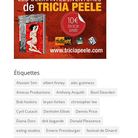
Étiquettes
Alastair Sim
albert finney
alec guinness
Amicus Productions
Anthony Asquith
Basil Dearden
Bob hoskins
bryan forbes
christopher lee
Cyril Cusack
Denholm Elliott
Dennis Price
Diana Dors
dirk bogarde
Donald Pleasence
ealing studios
Emeric Pressburger
festival de Dinard