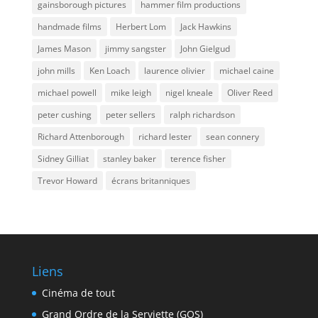
gainsborough pictures
hammer film productions
handmade films
Herbert Lom
Jack Hawkins
James Mason
jimmy sangster
John Gielgud
john mills
Ken Loach
laurence olivier
michael caine
michael powell
mike leigh
nigel kneale
Oliver Reed
peter cushing
peter sellers
ralph richardson
Richard Attenborough
richard lester
sean connery
Sidney Gilliat
stanley baker
terence fisher
Trevor Howard
écrans britanniques
Liens
Cinéma de tout
Grand Ordre de la Serviette (GOS)