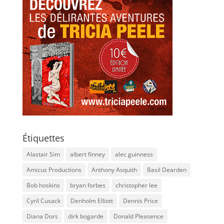
Étiquettes
Alastair Sim
albert finney
alec guinness
Amicus Productions
Anthony Asquith
Basil Dearden
Bob hoskins
bryan forbes
christopher lee
Cyril Cusack
Denholm Elliott
Dennis Price
Diana Dors
dirk bogarde
Donald Pleasence