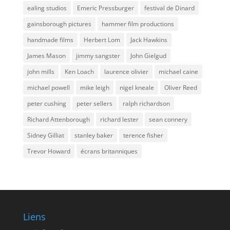
ealing studios
Emeric Pressburger
festival de Dinard
gainsborough pictures
hammer film productions
handmade films
Herbert Lom
Jack Hawkins
James Mason
jimmy sangster
John Gielgud
john mills
Ken Loach
laurence olivier
michael caine
michael powell
mike leigh
nigel kneale
Oliver Reed
peter cushing
peter sellers
ralph richardson
Richard Attenborough
richard lester
sean connery
Sidney Gilliat
stanley baker
terence fisher
Trevor Howard
écrans britanniques
Liens