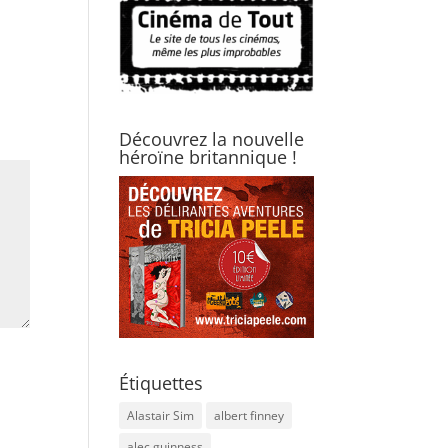
Découvrez la nouvelle
héroïne britannique !
Étiquettes
Alastair Sim
albert finney
alec guinness