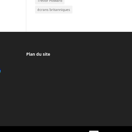
Trevor Howard
écrans britanniques
Plan du site