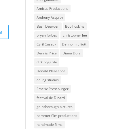
Amicus Productions
Anthony Asquith
Basil Dearden
Bob hoskins
bryan forbes
christopher lee
Cyril Cusack
Denholm Elliott
Dennis Price
Diana Dors
dirk bogarde
Donald Pleasence
ealing studios
Emeric Pressburger
festival de Dinard
gainsborough pictures
hammer film productions
handmade films