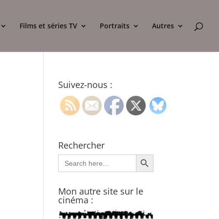
Films et séries TV
Portraits
Autres
Suivez-nous :
Rechercher
Search Button
Search
for:
Mon autre site sur le
cinéma :