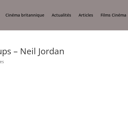
Cinéma britannique
Actualités
Articles
Films Cinéma
ps – Neil Jordan
es