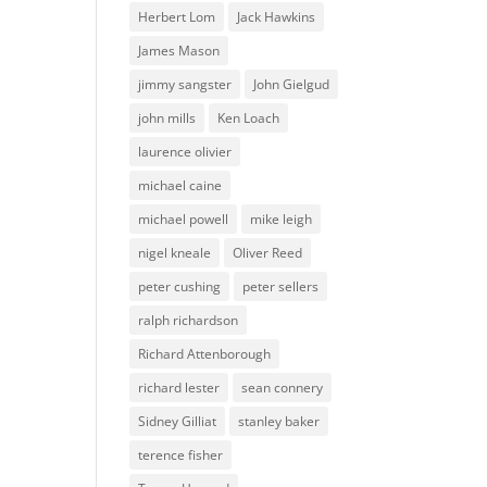
Herbert Lom
Jack Hawkins
James Mason
jimmy sangster
John Gielgud
john mills
Ken Loach
laurence olivier
michael caine
michael powell
mike leigh
nigel kneale
Oliver Reed
peter cushing
peter sellers
ralph richardson
Richard Attenborough
richard lester
sean connery
Sidney Gilliat
stanley baker
terence fisher