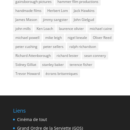
gainsborough pictures
hammer film productions
handmade films
Herbert Lom
Jack Hawkins
James Mason
jimmy sangster
John Gielgud
john mills
Ken Loach
laurence olivier
michael caine
michael powell
mike leigh
nigel kneale
Oliver Reed
peter cushing
peter sellers
ralph richardson
Richard Attenborough
richard lester
sean connery
Sidney Gilliat
stanley baker
terence fisher
Trevor Howard
écrans britanniques
Liens
Cinéma de tout
Grand Ordre de la Serviette (GOS)