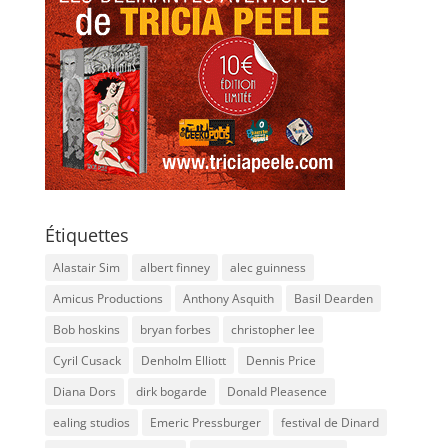
Étiquettes
Alastair Sim
albert finney
alec guinness
Amicus Productions
Anthony Asquith
Basil Dearden
Bob hoskins
bryan forbes
christopher lee
Cyril Cusack
Denholm Elliott
Dennis Price
Diana Dors
dirk bogarde
Donald Pleasence
ealing studios
Emeric Pressburger
festival de Dinard