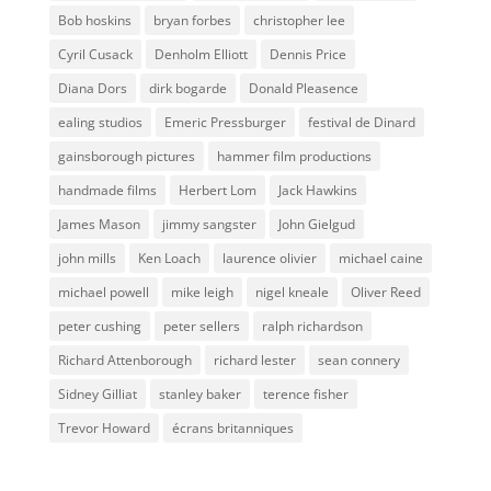
Bob hoskins
bryan forbes
christopher lee
Cyril Cusack
Denholm Elliott
Dennis Price
Diana Dors
dirk bogarde
Donald Pleasence
ealing studios
Emeric Pressburger
festival de Dinard
gainsborough pictures
hammer film productions
handmade films
Herbert Lom
Jack Hawkins
James Mason
jimmy sangster
John Gielgud
john mills
Ken Loach
laurence olivier
michael caine
michael powell
mike leigh
nigel kneale
Oliver Reed
peter cushing
peter sellers
ralph richardson
Richard Attenborough
richard lester
sean connery
Sidney Gilliat
stanley baker
terence fisher
Trevor Howard
écrans britanniques