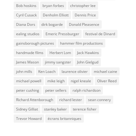
Bob hoskins
bryan forbes
christopher lee
Cyril Cusack
Denholm Elliott
Dennis Price
Diana Dors
dirk bogarde
Donald Pleasence
ealing studios
Emeric Pressburger
festival de Dinard
gainsborough pictures
hammer film productions
handmade films
Herbert Lom
Jack Hawkins
James Mason
jimmy sangster
John Gielgud
john mills
Ken Loach
laurence olivier
michael caine
michael powell
mike leigh
nigel kneale
Oliver Reed
peter cushing
peter sellers
ralph richardson
Richard Attenborough
richard lester
sean connery
Sidney Gilliat
stanley baker
terence fisher
Trevor Howard
écrans britanniques