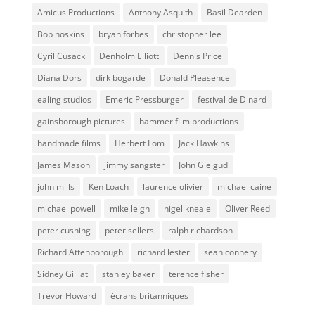
Amicus Productions
Anthony Asquith
Basil Dearden
Bob hoskins
bryan forbes
christopher lee
Cyril Cusack
Denholm Elliott
Dennis Price
Diana Dors
dirk bogarde
Donald Pleasence
ealing studios
Emeric Pressburger
festival de Dinard
gainsborough pictures
hammer film productions
handmade films
Herbert Lom
Jack Hawkins
James Mason
jimmy sangster
John Gielgud
john mills
Ken Loach
laurence olivier
michael caine
michael powell
mike leigh
nigel kneale
Oliver Reed
peter cushing
peter sellers
ralph richardson
Richard Attenborough
richard lester
sean connery
Sidney Gilliat
stanley baker
terence fisher
Trevor Howard
écrans britanniques