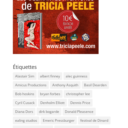
Étiquettes
Alastair Sim
albert finney
alec guinness
Amicus Productions
Anthony Asquith
Basil Dearden
Bob hoskins
bryan forbes
christopher lee
Cyril Cusack
Denholm Elliott
Dennis Price
Diana Dors
dirk bogarde
Donald Pleasence
ealing studios
Emeric Pressburger
festival de Dinard