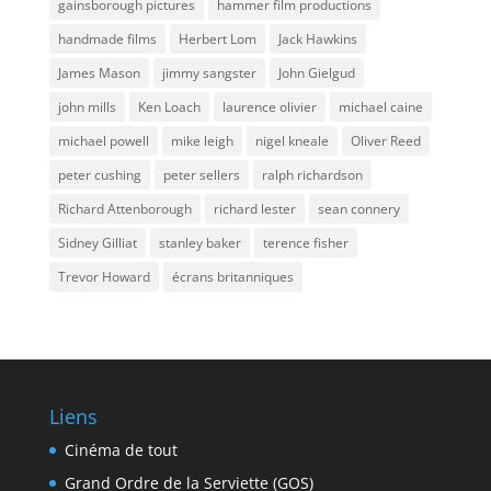
gainsborough pictures
hammer film productions
handmade films
Herbert Lom
Jack Hawkins
James Mason
jimmy sangster
John Gielgud
john mills
Ken Loach
laurence olivier
michael caine
michael powell
mike leigh
nigel kneale
Oliver Reed
peter cushing
peter sellers
ralph richardson
Richard Attenborough
richard lester
sean connery
Sidney Gilliat
stanley baker
terence fisher
Trevor Howard
écrans britanniques
Liens
Cinéma de tout
Grand Ordre de la Serviette (GOS)