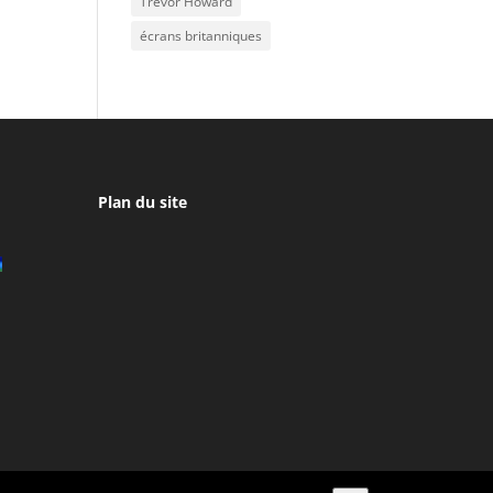
Trevor Howard
écrans britanniques
Plan du site