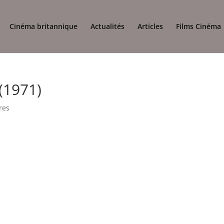
Cinéma britannique
Actualités
Articles
Films Cinéma
(1971)
res