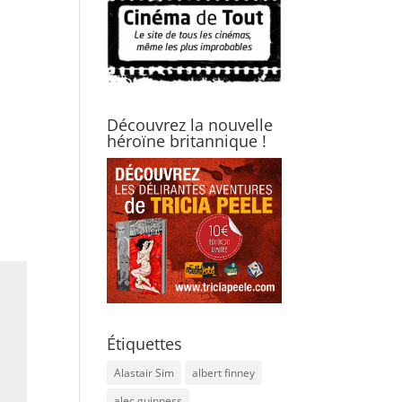
Découvrez la nouvelle
héroïne britannique !
Étiquettes
Alastair Sim
albert finney
alec guinness