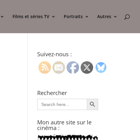
Films et séries TV
Portraits
Autres
Suivez-nous :
Rechercher
Search Button
Search
for:
Mon autre site sur le
cinéma :