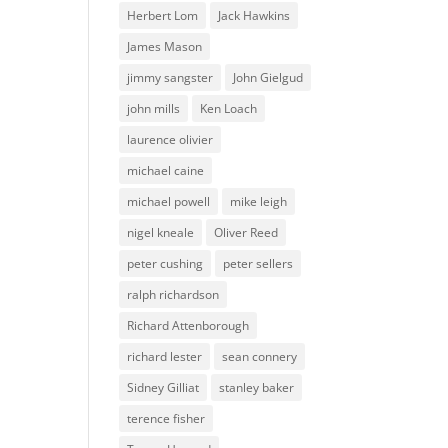
Herbert Lom
Jack Hawkins
James Mason
jimmy sangster
John Gielgud
john mills
Ken Loach
laurence olivier
michael caine
michael powell
mike leigh
nigel kneale
Oliver Reed
peter cushing
peter sellers
ralph richardson
Richard Attenborough
richard lester
sean connery
Sidney Gilliat
stanley baker
terence fisher