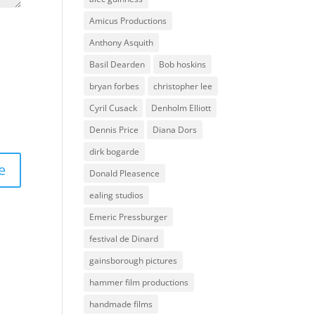
Amicus Productions
Anthony Asquith
Basil Dearden
Bob hoskins
bryan forbes
christopher lee
Cyril Cusack
Denholm Elliott
Dennis Price
Diana Dors
dirk bogarde
Donald Pleasence
ealing studios
Emeric Pressburger
festival de Dinard
gainsborough pictures
hammer film productions
handmade films