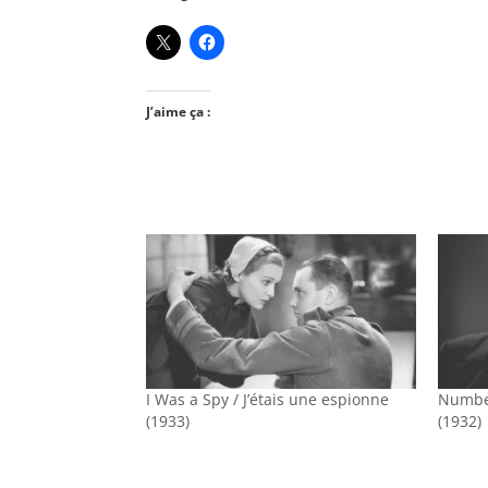
J’aime ça :
I Was a Spy / J’étais une espionne
Numbe
(1933)
(1932)