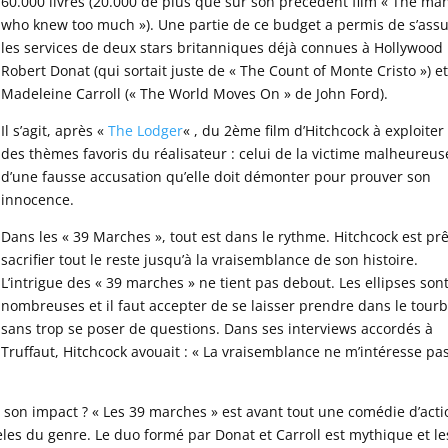
60.000 livres (20.000 de plus que sur son précédent film « The ma
who knew too much »). Une partie de ce budget a permis de s’ass
les services de deux stars britanniques déjà connues à Hollywood 
Robert Donat (qui sortait juste de « The Count of Monte Cristo ») e
Madeleine Carroll (« The World Moves On » de John Ford).
Il s’agit, après «
The Lodger
« , du 2ème film d’Hitchcock à exploiter 
des thèmes favoris du réalisateur : celui de la victime malheureus
d’une fausse accusation qu’elle doit démonter pour prouver son
innocence.
Dans les « 39 Marches », tout est dans le rythme. Hitchcock est prê
sacrifier tout le reste jusqu’à la vraisemblance de son histoire.
L’intrigue des « 39 marches » ne tient pas debout. Les ellipses son
nombreuses et il faut accepter de se laisser prendre dans le tourb
sans trop se poser de questions. Dans ses interviews accordés à
Truffaut, Hitchcock avouait : « La vraisemblance ne m’intéresse pas
de son impact ? « Les 39 marches » est avant tout une comédie d’act
èles du genre. Le duo formé par Donat et Carroll est mythique et le