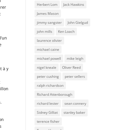
n
Herbert Lom
Jack Hawkins
urer
James Mason
:
t
jimmy sangster
John Gielgud
john mills
Ken Loach
l’un
laurence olivier
e
michael caine
michael powell
mike leigh
nigel kneale
Oliver Reed
t à y
peter cushing
peter sellers
t
ralph richardson
illon
Richard Attenborough
.
richard lester
sean connery
Sidney Gilliat
stanley baker
ion
terence fisher
s