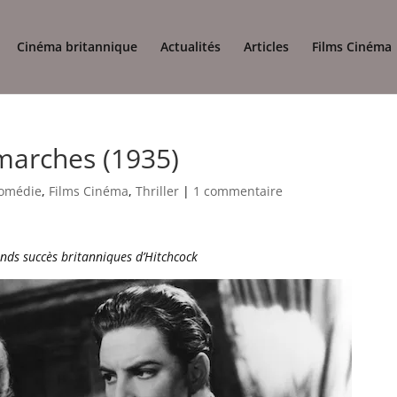
Cinéma britannique
Actualités
Articles
Films Cinéma
 marches (1935)
omédie
,
Films Cinéma
,
Thriller
|
1 commentaire
ands succès britanniques d’Hitchcock