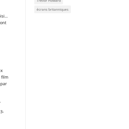
Trevor Howard
écrans britanniques
oisi…
sont
ux
 film
 par
.
03-