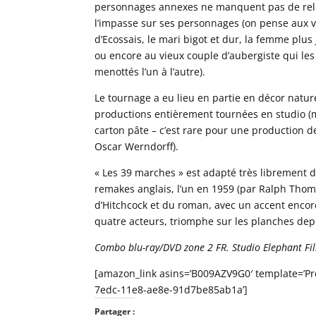
personnages annexes ne manquent pas de relief. 
l’impasse sur ses personnages (on pense aux ve
d’Ecossais, le mari bigot et dur, la femme plu
ou encore au vieux couple d’aubergiste qui les
menottés l’un à l’autre).
Le tournage a eu lieu en partie en décor natur
productions entièrement tournées en studio (m
carton pâte – c’est rare pour une production d
Oscar Werndorff).
« Les 39 marches » est adapté très librement d
remakes anglais, l’un en 1959 (par Ralph Thoma
d’Hitchcock et du roman, avec un accent encor
quatre acteurs, triomphe sur les planches dep
Combo blu-ray/DVD zone 2 FR. Studio Elephant Film
[amazon_link asins=’B009AZV9G0′ template=’Pro
7edc-11e8-ae8e-91d7be85ab1a’]
Partager :