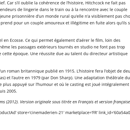
Car s’il oublie la cohérence de l’histoire, Hitchcock ne fait pas
ndeurs de lingerie dans le train ou à la rencontre avec le couple
s jeune prisonnière d’un monde rural qu’elle n’a visiblement pas ch
 prend pour un couple amoureux et illégitime en fuite alors qu’ils 
el en Ecosse. Ce qui permet également d’aérer le film, loin des
ême les passages extérieurs tournés en studio ne font pas trop
e cette époque. Une réussite due au talent du directeur artistique
’un roman britannique publié en 1915. L’histoire fera l’objet de de
s) et l’autre en 1979 (par Don Sharp). Une adaptation théâtrale du
e plus appuyé sur l’humour et où le casting est joué intégralement
uis 2005.
s (2012). Version originale sous titrée en Français et version française
ductAd’ store=’cinemaderien-21′ marketplace=’FR’ link_id=’60a54a