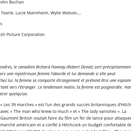
 John Buchan
y Tearle, Lucie Mannheim, Wylie Watson,…
es
ish Picture Corporation
à Londres, le canadien Richard Hannay (Robert Donat) sort précipitammen
ehors une mystérieuse femme l’aborde et lui demande si elle peut
 Chez lui, la femme se comporte étrangement et prétend être une espion
rtant vers l’étranger. Le lendemain matin, la femme est poignardée. Ha
ntrer quelqu’un.
« Les 39 marches » est l’un des grands succès britanniques d’Hitc
avec « The man who knew to much » et « The lady vanishes ». La
Gaumont British voulait faire du film un fer de lance pour attaquer
marché américain et a confié à Hitchcock un budget confortable d