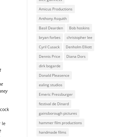
Amicus Productions
Anthony Asquith
Basil Dearden
Bob hoskins
bryan forbes
christopher lee
Cyril Cusack
Denholm Elliott
Dennis Price
Diana Dors
dirk bogarde
t
Donald Pleasence
ne
ealing studios
nney
Emeric Pressburger
festival de Dinard
hcock
gainsborough pictures
hammer film productions
 le
e
handmade films