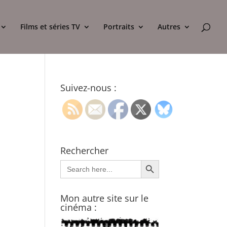
Films et séries TV
Portraits
Autres
Suivez-nous :
Rechercher
Search Button
Search
for:
Mon autre site sur le
cinéma :