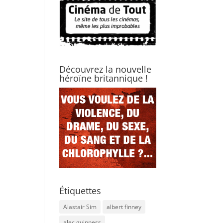
Découvrez la nouvelle
héroïne britannique !
Étiquettes
Alastair Sim
albert finney
alec guinness