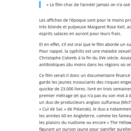
« Le film choc de l’année! Jamais on n’a osé
Les affiches de l’époque sont pour le moins p
très blonde et pulpeuse Margaret Rose Keil, act
esprits salaces en auront pour leurs frais.
Et en effet, s’il est vrai que le film aborde un s
Pour rappel, la syphilis est une maladie sex
Christophe Colomb à la fin du XVe siècle. Assez
antibiotiques (du moins dans les régions où on
Ce film serait-il donc un documentaire financé
garde les jeunes insouciants des risques eng
quickie de 23.000 livres, livré en trois semaine
premier métrage (et qui n’a pas eu son mot à di
un duo de producteurs anglais sulfureux (Micha
« Cul de Sac » de Polanski), le duo a notammen
les années 60 en Angleterre, comme les fameux
les plaisirs du nudisme ou encore « The Yello
figurant un ourson jaune pour signifier qu’elles