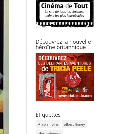
Découvrez la nouvelle
héroïne britannique !
Étiquettes
Alastair Sim
albert finney
alec guinness