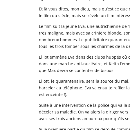
Et là vous dites, mon dieu, mais qu’est ce que c
le film du siècle, mais se révèle un film int
Le film suit la jeune Eva, une autrichienne de
très maligne, mais avec sa crinière blonde, son
nombreux hommes. Le publicitaire quarantenaire 
tous les trois tomber sous les charmes de la d
Elliot emmène Eva dans des clubs huppés où d
dans une marche anti-nucléaire, et Keith l’emm
que Max devra se contenter de bisous.
Eliott, le quarantenaire, sera la source du mal. 
harceler au téléphone. Eva va ensuite refiler la
est enceinte !).
Suite à une intervention de la police qui va la
déceler sa maladie. On va alors la diriger ver
avec ses trois anciens amoureux pour qu’ils 
Si la première partie du film se déroule comme 