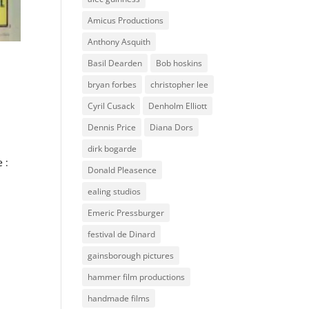
Amicus Productions
Anthony Asquith
Basil Dearden
Bob hoskins
bryan forbes
christopher lee
Cyril Cusack
Denholm Elliott
Dennis Price
Diana Dors
dirk bogarde
 :
Donald Pleasence
ealing studios
Emeric Pressburger
festival de Dinard
gainsborough pictures
hammer film productions
handmade films