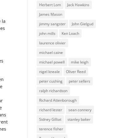
Herbert Lom
Jack Hawkins
James Mason
 la
jimmy sangster
John Gielgud
les
john mills
Ken Loach
laurence olivier
michael caine
es
michael powell
mike leigh
nigel kneale
Oliver Reed
en
peter cushing
peter sellers
Ce
ralph richardson
Richard Attenborough
ar
e
richard lester
sean connery
dans
Sidney Gilliat
stanley baker
rent
hes
terence fisher