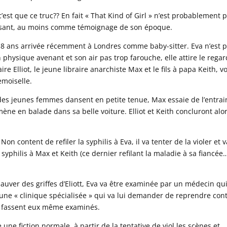
’est que ce truc?? En fait « That Kind of Girl » n’est probablement 
éressant, au moins comme témoignage de son époque.
 18 ans arrivée récemment à Londres comme baby-sitter. Eva n’est 
 physique avenant et son air pas trop farouche, elle attire le rega
Elliot, le jeune libraire anarchiste Max et le fils à papa Keith, v
emoiselle.
es jeunes femmes dansent en petite tenue, Max essaie de l’entrai
ène en balade dans sa belle voiture. Elliot et Keith concluront alo
Non content de refiler la syphilis à Eva, il va tenter de la violer et v
 syphilis à Max et Keith (ce dernier refilant la maladie à sa fiancée
 sauver des griffes d’Eliott, Eva va être examinée par un médecin qu
s une « clinique spécialisée » qui va lui demander de reprendre con
se fassent eux même examinés.
une fiction normale, à partir de la tentative de viol les scènes et