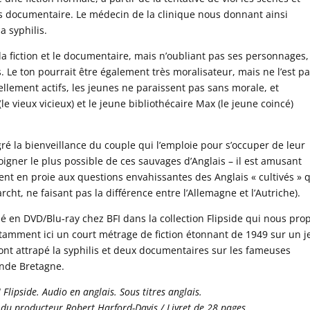
 documentaire. Le médecin de la clinique nous donnant ainsi
a syphilis.
la fiction et le documentaire, mais n’oubliant pas ses personnages,
. Le ton pourrait être également très moralisateur, mais ne l’est p
ellement actifs, les jeunes ne paraissent pas sans morale, et
(le vieux vicieux) et le jeune bibliothécaire Max (le jeune coincé)
gré la bienveillance du couple qui l’emploie pour s’occuper de leur
loigner le plus possible de ces sauvages d’Anglais – il est amusant
vent en proie aux questions envahissantes des Anglais « cultivés » 
cht, ne faisant pas la différence entre l’Allemagne et l’Autriche).
ié en DVD/Blu-ray chez BFI dans la collection Flipside qui nous pro
tamment ici un court métrage de fiction étonnant de 1949 sur un 
ont attrapé la syphilis et deux documentaires sur les fameuses
ande Bretagne.
I Flipside. Audio en anglais. Sous titres anglais.
 du producteur Robert Harford-Davis /
Livret de 28 pages