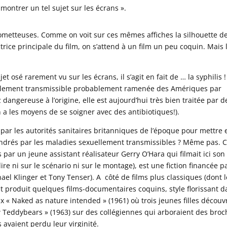
 montrer un tel sujet sur les écrans ».
rometteuses. Comme on voit sur ces mêmes affiches la silhouette de
rice principale du film, on s’attend à un film un peu coquin. Mais 
ujet osé rarement vu sur les écrans, il s’agit en fait de … la syphilis !
uellement transmissible probablement ramenée des Amériques par
 dangereuse à l’origine, elle est aujourd’hui très bien traitée par d
 a les moyens de se soigner avec des antibiotiques!).
 par les autorités sanitaires britanniques de l’époque pour mettre 
endrés par les maladies sexuellement transmissibles ? Même pas. 
s par un jeune assistant réalisateur Gerry O’Hara qui filmait ici son
re ni sur le scénario ni sur le montage), est une fiction financée p
el Klinger et Tony Tenser). A côté de films plus classiques (dont l
t produit quelques films-documentaires coquins, style florissant 
 « Naked as nature intended » (1961) où trois jeunes filles découv
w Teddybears » (1963) sur des collégiennes qui arboraient des broc
 avaient perdu leur virginité.