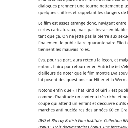
dialogues prennent une tourne nettement plus
quelques chiffres et rappelant les dangers de l
Le film est assez étrange donc, navigant entre 
certes caricaturaux, mais pas invraisemblables
tant que ça. On ne jette pas la pierre aux sexu
finalement le publicitaire quarantenaire Eliott 
tiennent les mauvais rôles.
Eva, pour sa part, aura retenu la leçon, et mal
enfant, finira par retourner en Autriche (et s’é
d’ailleurs de noter que le film montre Eva sou
lui posent des questions sur Hitler et la Wermar
Notons enfin que « That Kind of Girl » est publ
comme d’habitude un contenu très riche et no
coupe qui attend un enfant et découvre qu’ils 
marches anti nucléaires des années 60 en Gr
DVD et Blu-ray British Film Institute. Collection BF
Bonus : Trois documentaires bonus, une interview