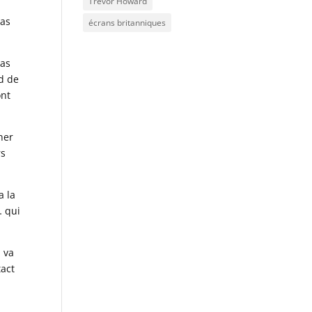
Trevor Howard
pas
écrans britanniques
pas
rd de
ont
ner
rs
a la
… qui
i va
tact