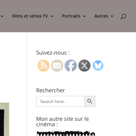
Films et séries TV
Portraits
Autres
Suivez-nous :
Rechercher
Search Button
Search
for:
Mon autre site sur le
cinéma :