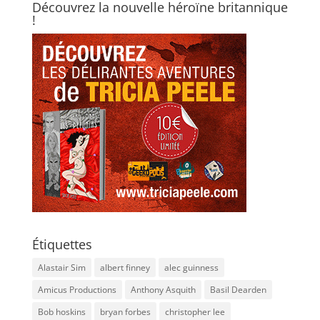
Découvrez la nouvelle héroïne britannique
!
Étiquettes
Alastair Sim
albert finney
alec guinness
Amicus Productions
Anthony Asquith
Basil Dearden
Bob hoskins
bryan forbes
christopher lee