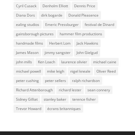
Cyril Cusack
Denholm Elliott
Dennis Price
Diana Dors
dirk bogarde
Donald Pleasence
ealing studios
Emeric Pressburger
festival de Dinard
gainsborough pictures
hammer film productions
handmade films
Herbert Lom
Jack Hawkins
James Mason
jimmy sangster
John Gielgud
john mills
Ken Loach
laurence olivier
michael caine
michael powell
mike leigh
nigel kneale
Oliver Reed
peter cushing
peter sellers
ralph richardson
Richard Attenborough
richard lester
sean connery
Sidney Gilliat
stanley baker
terence fisher
Trevor Howard
écrans britanniques