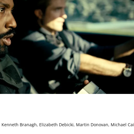
, Kenneth Branagh, Elizabeth Debicki, Martin Donovan, Michael Ca