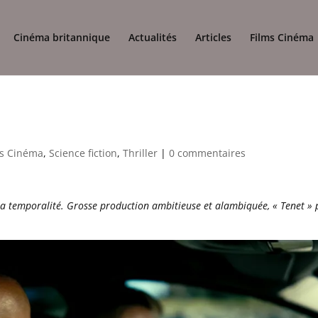
Cinéma britannique
Actualités
Articles
Films Cinéma
ms Cinéma
,
Science fiction
,
Thriller
|
0 commentaires
 la temporalité. Grosse production ambitieuse et alambiquée, « Tenet » 