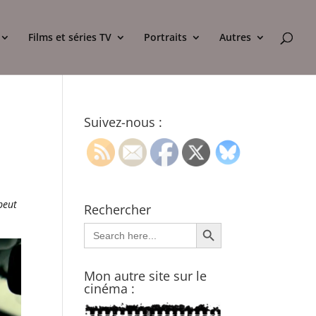
Films et séries TV
Portraits
Autres
Suivez-nous :
peut
Rechercher
Search Button
Search
for:
Mon autre site sur le
cinéma :