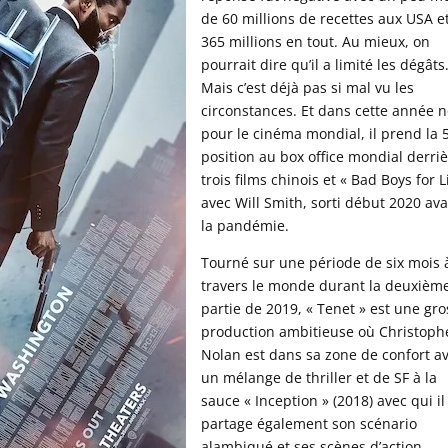
de 60 millions de recettes aux USA e
365 millions en tout. Au mieux, on
pourrait dire qu’il a limité les dégâts
Mais c’est déjà pas si mal vu les
circonstances. Et dans cette année n
pour le cinéma mondial, il prend la 
position au box office mondial derri
trois films chinois et « Bad Boys for L
avec Will Smith, sorti début 2020 av
la pandémie.
Tourné sur une période de six mois 
travers le monde durant la deuxièm
partie de 2019, « Tenet » est une gr
production ambitieuse où Christoph
Nolan est dans sa zone de confort a
un mélange de thriller et de SF à la
sauce « Inception » (2018) avec qui il
partage également son scénario
alambiqué et ses scènes d’action