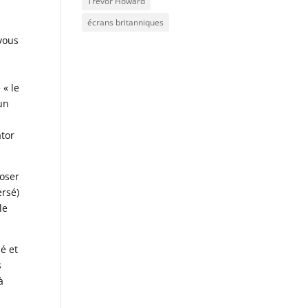
Trevor Howard
écrans britanniques
 vous
 « le
 un
ator
loser
ersé)
le
sé et
s
à