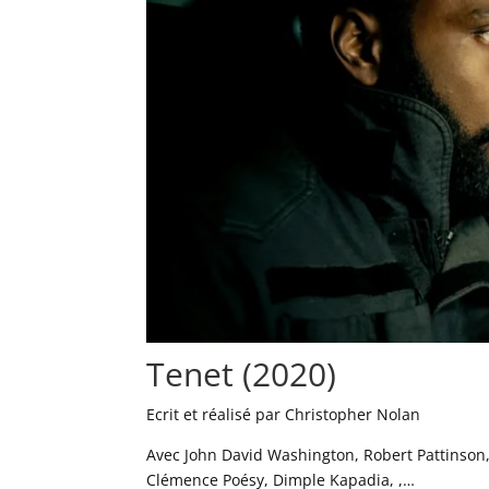
Tenet (2020)
Ecrit et réalisé par Christopher Nolan
Avec John David Washington, Robert Pattinson
Clémence Poésy, Dimple Kapadia, ,…