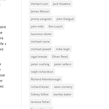
Herbert Lom
Jack Hawkins
t
James Mason
.
jimmy sangster
John Gielgud
john mills
Ken Loach
oire
5e
laurence olivier
ère
michael caine
ife »
michael powell
mike leigh
ant
nigel kneale
Oliver Reed
à
peter cushing
peter sellers
e
ralph richardson
osse
Richard Attenborough
er
vec
richard lester
sean connery
Sidney Gilliat
stanley baker
terence fisher