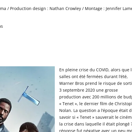
ema / Production design : Nathan Crowley / Montage : Jennifer Lame
as
En pleine crise du COVID, alors que 
salles ont été fermées durant l’été,
Warner Bros prend le risque de sorti
3 septembre 2020 une grosse
production avec 200 millions de bud
« Tenet », le dernier film de Christo
Nolan. La question a l’époque était 
savoir si « Tenet » sauverait le ciné
la crise dans laquelle il était plongé 
réponse fut négative avec un peu m