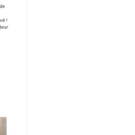
 de
ué !
deur
a