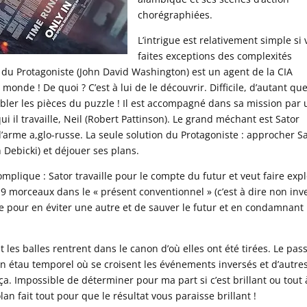
chorégraphiées.
L’intrigue est relativement simple si
faites exceptions des complexités
du Protagoniste (John David Washington) est un agent de la CIA
monde ! De quoi ? C’est à lui de le découvrir. Difficile, d’autant que
embler les pièces du puzzle ! Il est accompagné dans sa mission par
i il travaille, Neil (Robert Pattinson). Le grand méchant est Sator
arme a,glo-russe. La seule solution du Protagoniste : approcher S
 Debicki) et déjouer ses plans.
 complique : Sator travaille pour le compte du futur et veut faire exp
 9 morceaux dans le « présent conventionnel » (c’est à dire non inv
 pour en éviter une autre et de sauver le futur et en condamnant 
et les balles rentrent dans le canon d’où elles ont été tirées. Le pas
 un étau temporel où se croisent les événements inversés et d’autre
. Impossible de déterminer pour ma part si c’est brillant ou tout 
lan fait tout pour que le résultat vous paraisse brillant !