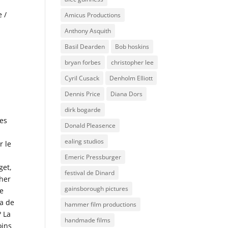
 /
Amicus Productions
Anthony Asquith
Basil Dearden
Bob hoskins
bryan forbes
christopher lee
Cyril Cusack
Denholm Elliott
Dennis Price
Diana Dors
dirk bogarde
les
Donald Pleasence
ealing studios
r le
Emeric Pressburger
get,
festival de Dinard
pher
gainsborough pictures
de
ma de
hammer film productions
? La
handmade films
oins