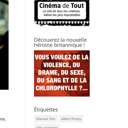
Découvrez la nouvelle
héroïne britannique !
Étiquettes
Alastair Sim
albert finney
ine,
alec guinness