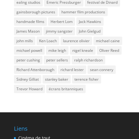
ealing studios
Emeric Pressburger
festival de Dinard
gainsborough pictures
hammer film productions
handmade films
Herbert Lom
Jack Hawkins
James Mason
jimmy sangster
John Gielgud
john mills
Ken Loach
laurence olivier
michael caine
michael powell
mike leigh
nigel kneale
Oliver Reed
peter cushing
peter sellers
ralph richardson
Richard Attenborough
richard lester
sean connery
Sidney Gilliat
stanley baker
terence fisher
Trevor Howard
écrans britanniques
Liens
Cinéma de tout