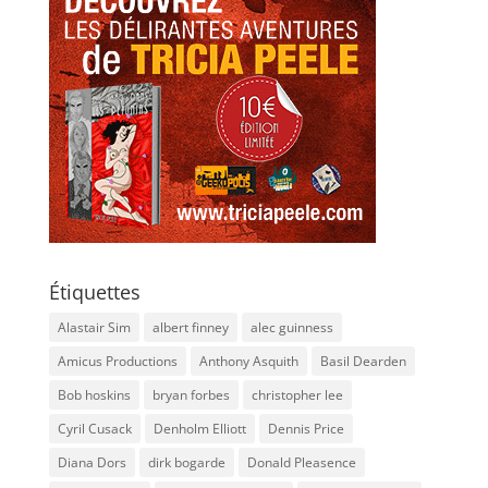
Étiquettes
Alastair Sim
albert finney
alec guinness
Amicus Productions
Anthony Asquith
Basil Dearden
Bob hoskins
bryan forbes
christopher lee
Cyril Cusack
Denholm Elliott
Dennis Price
Diana Dors
dirk bogarde
Donald Pleasence