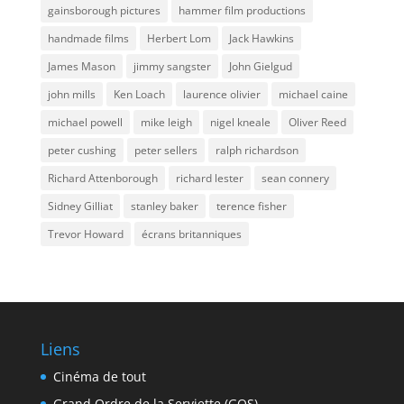
gainsborough pictures
hammer film productions
handmade films
Herbert Lom
Jack Hawkins
James Mason
jimmy sangster
John Gielgud
john mills
Ken Loach
laurence olivier
michael caine
michael powell
mike leigh
nigel kneale
Oliver Reed
peter cushing
peter sellers
ralph richardson
Richard Attenborough
richard lester
sean connery
Sidney Gilliat
stanley baker
terence fisher
Trevor Howard
écrans britanniques
Liens
Cinéma de tout
Grand Ordre de la Serviette (GOS)