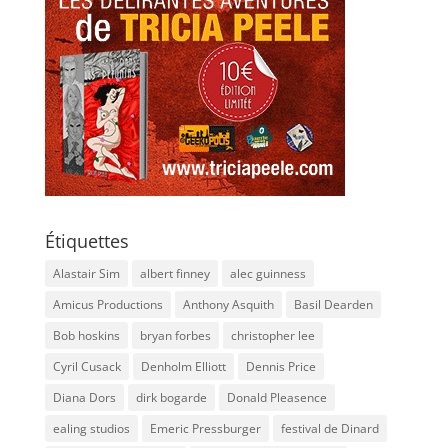
Étiquettes
Alastair Sim
albert finney
alec guinness
Amicus Productions
Anthony Asquith
Basil Dearden
Bob hoskins
bryan forbes
christopher lee
Cyril Cusack
Denholm Elliott
Dennis Price
Diana Dors
dirk bogarde
Donald Pleasence
ealing studios
Emeric Pressburger
festival de Dinard