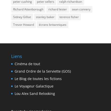
peter cushing
peter sellers
ralph richardson
Richard Attenborough
richard lester
sean connery
Sidney Gilliat
stanley baker
terence fisher
Trevor Howard
écrans britanniques
Liens
Cinéma de tout
Grand Ordre de la Serviette (GOS)
Le Blog de toutes les fictions
Le Voyageur Galactique
Lou Alex Sand Relooking