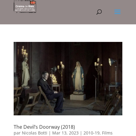
The Devil’s Doorway (2018)
par
Nicolas Botti
|
Mar 13, 2023
|
2010-19
,
Films