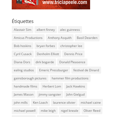
Étiquettes
Alastair Sim
albert finney
alec guinness
Amicus Productions
Anthony Asquith
Basil Dearden
Bob hoskins
bryan forbes
christopher lee
Cyril Cusack
Denholm Elliott
Dennis Price
Diana Dors
dirk bogarde
Donald Pleasence
ealing studios
Emeric Pressburger
festival de Dinard
gainsborough pictures
hammer film productions
handmade films
Herbert Lom
Jack Hawkins
James Mason
jimmy sangster
John Gielgud
john mills
Ken Loach
laurence olivier
michael caine
michael powell
mike leigh
nigel kneale
Oliver Reed