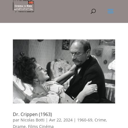
Dr. Crippen (1963)
par
Nicolas Botti
|
Avr 22, 2024
|
1960-69
,
Crime
,
Drame
,
Films Cinéma