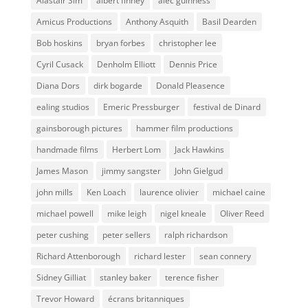
Alastair Sim
albert finney
alec guinness
Amicus Productions
Anthony Asquith
Basil Dearden
Bob hoskins
bryan forbes
christopher lee
Cyril Cusack
Denholm Elliott
Dennis Price
Diana Dors
dirk bogarde
Donald Pleasence
ealing studios
Emeric Pressburger
festival de Dinard
gainsborough pictures
hammer film productions
handmade films
Herbert Lom
Jack Hawkins
James Mason
jimmy sangster
John Gielgud
john mills
Ken Loach
laurence olivier
michael caine
michael powell
mike leigh
nigel kneale
Oliver Reed
peter cushing
peter sellers
ralph richardson
Richard Attenborough
richard lester
sean connery
Sidney Gilliat
stanley baker
terence fisher
Trevor Howard
écrans britanniques