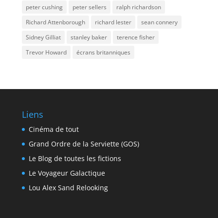
peter cushing
peter sellers
ralph richardson
Richard Attenborough
richard lester
sean connery
Sidney Gilliat
stanley baker
terence fisher
Trevor Howard
écrans britanniques
Liens
Cinéma de tout
Grand Ordre de la Serviette (GOS)
Le Blog de toutes les fictions
Le Voyageur Galactique
Lou Alex Sand Relooking