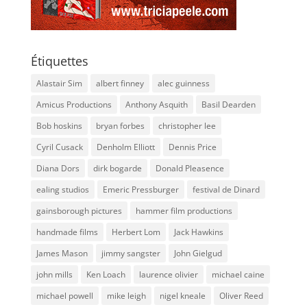
Étiquettes
Alastair Sim
albert finney
alec guinness
Amicus Productions
Anthony Asquith
Basil Dearden
Bob hoskins
bryan forbes
christopher lee
Cyril Cusack
Denholm Elliott
Dennis Price
Diana Dors
dirk bogarde
Donald Pleasence
ealing studios
Emeric Pressburger
festival de Dinard
gainsborough pictures
hammer film productions
handmade films
Herbert Lom
Jack Hawkins
James Mason
jimmy sangster
John Gielgud
john mills
Ken Loach
laurence olivier
michael caine
michael powell
mike leigh
nigel kneale
Oliver Reed