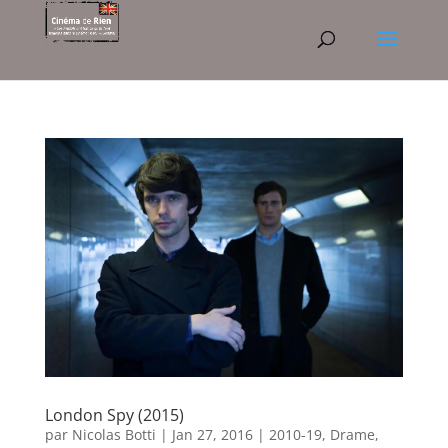
London Spy (2015)
par
Nicolas Botti
|
Jan 27, 2016
|
2010-19
,
Drame
,