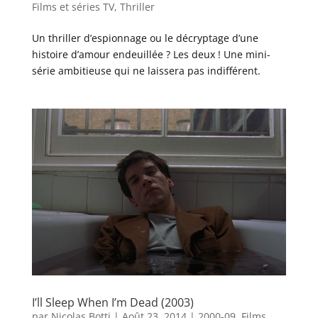
Films et séries TV
,
Thriller
Un thriller d’espionnage ou le décryptage d’une
histoire d’amour endeuillée ? Les deux ! Une mini-
série ambitieuse qui ne laissera pas indifférent.
I’ll Sleep When I’m Dead (2003)
par
Nicolas Botti
|
Août 23, 2014
|
2000-09
,
Films