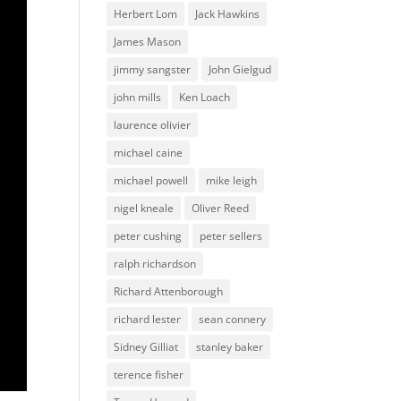
Herbert Lom
Jack Hawkins
James Mason
jimmy sangster
John Gielgud
john mills
Ken Loach
laurence olivier
michael caine
michael powell
mike leigh
nigel kneale
Oliver Reed
peter cushing
peter sellers
ralph richardson
Richard Attenborough
richard lester
sean connery
Sidney Gilliat
stanley baker
terence fisher