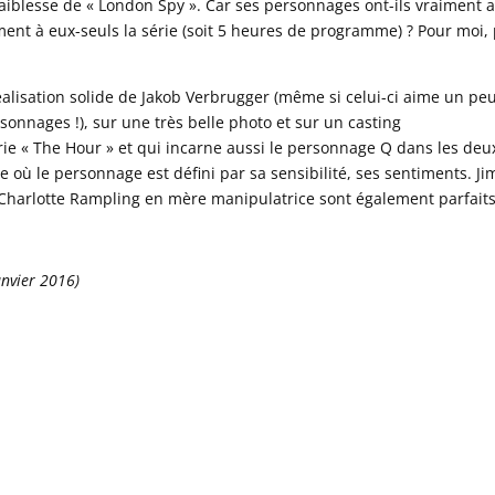
a faiblesse de « London Spy ». Car ses personnages ont-ils vraiment 
ment à eux-seuls la série (soit 5 heures de programme) ? Pour moi,
lisation solide de Jakob Verbrugger (même si celui-ci aime un pe
sonnages !), sur une très belle photo et sur un casting
rie « The Hour » et qui incarne aussi le personnage Q dans les deu
e où le personnage est défini par sa sensibilité, ses sentiments. Ji
t Charlotte Rampling en mère manipulatrice sont également parfaits
anvier 2016)