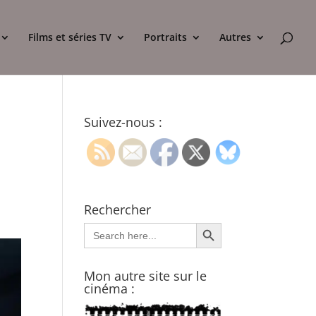
Films et séries TV
Portraits
Autres
Suivez-nous :
Rechercher
Search Button
Search
for:
Mon autre site sur le
cinéma :