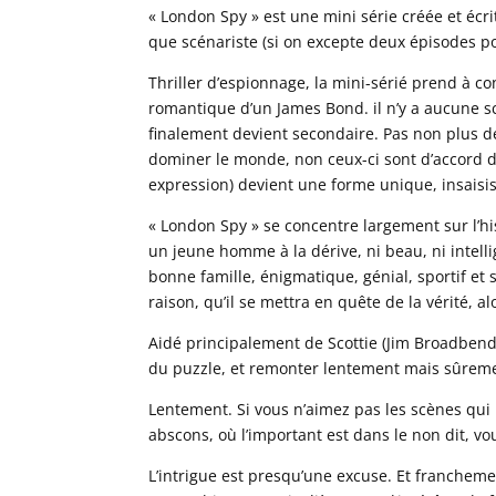
« London Spy » est une mini série créée et écr
que scénariste (si on excepte deux épisodes p
Thriller d’espionnage, la mini-sérié prend à co
romantique d’un James Bond. il n’y a aucune scè
finalement devient secondaire. Pas non plus de
dominer le monde, non ceux-ci sont d’accord da
expression) devient une forme unique, insaisi
« London Spy » se concentre largement sur l’h
un jeune homme à la dérive, ni beau, ni inte
bonne famille, énigmatique, génial, sportif et
raison, qu’il se mettra en quête de la vérité, a
Aidé principalement de Scottie (Jim Broadbendt)
du puzzle, et remonter lentement mais sûremen
Lentement. Si vous n’aimez pas les scènes qui n
abscons, où l’important est dans le non dit, vous
L’intrigue est presqu’une excuse. Et franchemen