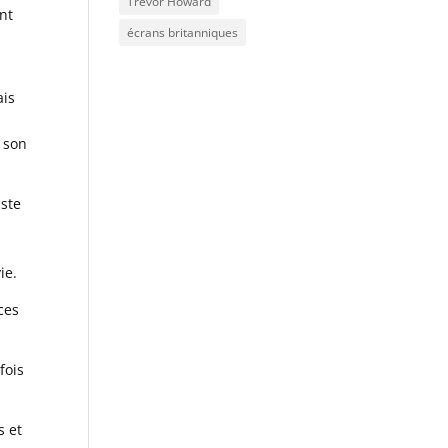
Trevor Howard
ant
écrans britanniques
s
ais
u son
iste
ie.
ces
fois
s et