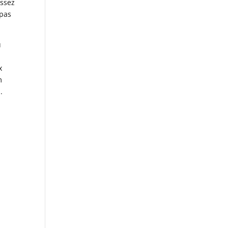
assez
 pas
u
x
m
.