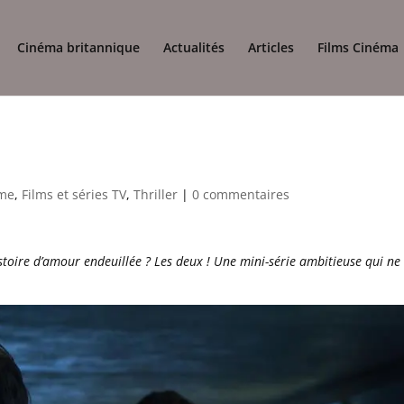
Cinéma britannique
Actualités
Articles
Films Cinéma
me
,
Films et séries TV
,
Thriller
|
0 commentaires
stoire d’amour endeuillée ? Les deux ! Une mini-série ambitieuse qui ne