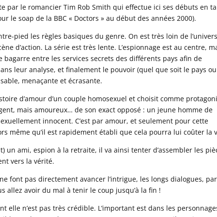
ite par le romancier Tim Rob Smith qui effectue ici ses débuts en t
our le soap de la BBC « Doctors » au début des années 2000).
ntre-pied les règles basiques du genre. On est très loin de l’univer
ne d’action. La série est très lente. L’espionnage est au centre, m
 bagarre entre les services secrets des différents pays afin de
ns leur analyse, et finalement le pouvoir (quel que soit le pays o
ssable, menaçante et écrasante.
istoire d’amour d’un couple homosexuel et choisit comme protagon
lligent, mais amoureux… de son exact opposé : un jeune homme de
 sexuellement innocent. C’est par amour, et seulement pour cette
lors même qu’il est rapidement établi que cela pourra lui coûter la v
 un ami, espion à la retraite, il va ainsi tenter d’assembler les piè
t vers la vérité.
e font pas directement avancer l’intrigue, les longs dialogues, par
 allez avoir du mal à tenir le coup jusqu’à la fin !
t elle n’est pas très crédible. L’important est dans les personnage