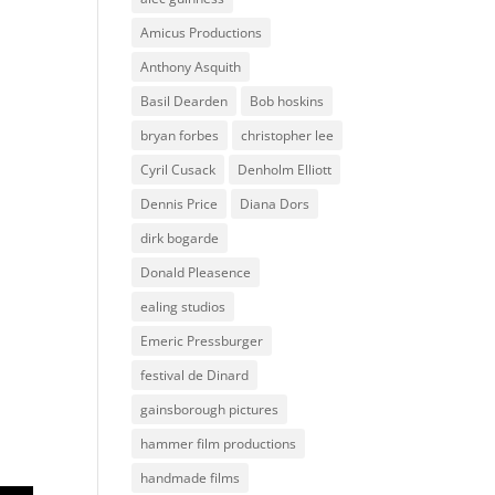
Amicus Productions
Anthony Asquith
Basil Dearden
Bob hoskins
bryan forbes
christopher lee
Cyril Cusack
Denholm Elliott
Dennis Price
Diana Dors
dirk bogarde
Donald Pleasence
ealing studios
Emeric Pressburger
festival de Dinard
gainsborough pictures
hammer film productions
handmade films