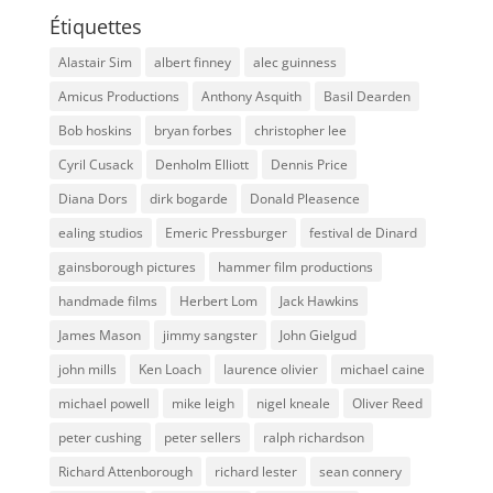
Étiquettes
Alastair Sim
albert finney
alec guinness
Amicus Productions
Anthony Asquith
Basil Dearden
Bob hoskins
bryan forbes
christopher lee
Cyril Cusack
Denholm Elliott
Dennis Price
Diana Dors
dirk bogarde
Donald Pleasence
ealing studios
Emeric Pressburger
festival de Dinard
gainsborough pictures
hammer film productions
handmade films
Herbert Lom
Jack Hawkins
James Mason
jimmy sangster
John Gielgud
john mills
Ken Loach
laurence olivier
michael caine
michael powell
mike leigh
nigel kneale
Oliver Reed
peter cushing
peter sellers
ralph richardson
Richard Attenborough
richard lester
sean connery