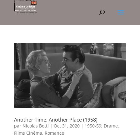
Another Time, Another Place (1958)
par
Nicolas Botti
|
Oct 31, 2020
|
1950-59
,
Drame
,
Films Cinéma
,
Romance