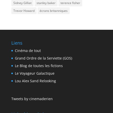
Sidney Gilliat
stanley baker
terence fisher
Trevor Howard
écrans britanniques
Liens
Cinéma de tout
Grand Ordre de la Serviette (GOS)
Le Blog de toutes les fictions
Le Voyageur Galactique
Lou Alex Sand Relooking
Tweets by cinemaderien