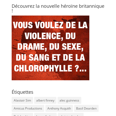
Découvrez la nouvelle héroïne britannique
!
Étiquettes
Alastair Sim
albert finney
alec guinness
Amicus Productions
Anthony Asquith
Basil Dearden