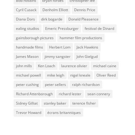
Bob hoskins
bryan forbes
christopher lee
Cyril Cusack
Denholm Elliott
Dennis Price
Diana Dors
dirk bogarde
Donald Pleasence
ealing studios
Emeric Pressburger
festival de Dinard
gainsborough pictures
hammer film productions
handmade films
Herbert Lom
Jack Hawkins
James Mason
jimmy sangster
John Gielgud
john mills
Ken Loach
laurence olivier
michael caine
michael powell
mike leigh
nigel kneale
Oliver Reed
peter cushing
peter sellers
ralph richardson
Richard Attenborough
richard lester
sean connery
Sidney Gilliat
stanley baker
terence fisher
Trevor Howard
écrans britanniques