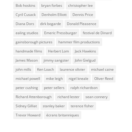
Bob hoskins
bryan forbes
christopher lee
Cyril Cusack
Denholm Elliott
Dennis Price
Diana Dors
dirk bogarde
Donald Pleasence
ealing studios
Emeric Pressburger
festival de Dinard
gainsborough pictures
hammer film productions
handmade films
Herbert Lom
Jack Hawkins
James Mason
jimmy sangster
John Gielgud
john mills
Ken Loach
laurence olivier
michael caine
michael powell
mike leigh
nigel kneale
Oliver Reed
peter cushing
peter sellers
ralph richardson
Richard Attenborough
richard lester
sean connery
Sidney Gilliat
stanley baker
terence fisher
Trevor Howard
écrans britanniques