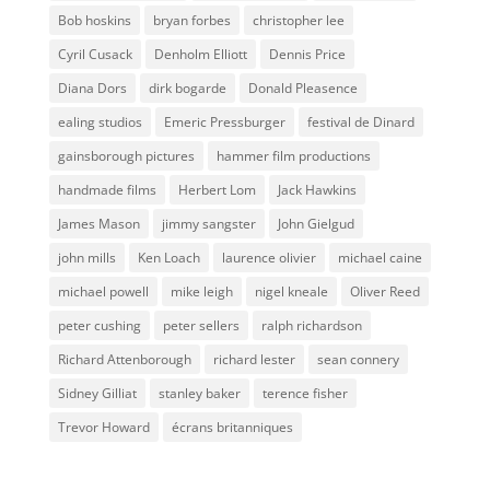
Bob hoskins
bryan forbes
christopher lee
Cyril Cusack
Denholm Elliott
Dennis Price
Diana Dors
dirk bogarde
Donald Pleasence
ealing studios
Emeric Pressburger
festival de Dinard
gainsborough pictures
hammer film productions
handmade films
Herbert Lom
Jack Hawkins
James Mason
jimmy sangster
John Gielgud
john mills
Ken Loach
laurence olivier
michael caine
michael powell
mike leigh
nigel kneale
Oliver Reed
peter cushing
peter sellers
ralph richardson
Richard Attenborough
richard lester
sean connery
Sidney Gilliat
stanley baker
terence fisher
Trevor Howard
écrans britanniques