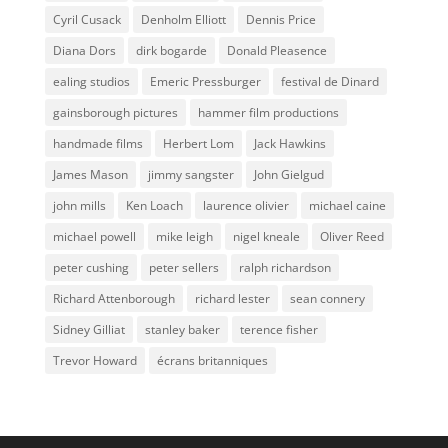
Cyril Cusack
Denholm Elliott
Dennis Price
Diana Dors
dirk bogarde
Donald Pleasence
ealing studios
Emeric Pressburger
festival de Dinard
gainsborough pictures
hammer film productions
handmade films
Herbert Lom
Jack Hawkins
James Mason
jimmy sangster
John Gielgud
john mills
Ken Loach
laurence olivier
michael caine
michael powell
mike leigh
nigel kneale
Oliver Reed
peter cushing
peter sellers
ralph richardson
Richard Attenborough
richard lester
sean connery
Sidney Gilliat
stanley baker
terence fisher
Trevor Howard
écrans britanniques