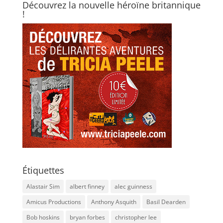
Découvrez la nouvelle héroïne britannique
!
Étiquettes
Alastair Sim
albert finney
alec guinness
Amicus Productions
Anthony Asquith
Basil Dearden
Bob hoskins
bryan forbes
christopher lee