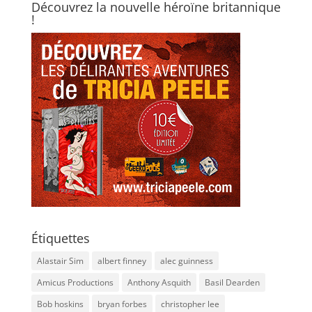
Découvrez la nouvelle héroïne britannique
!
Étiquettes
Alastair Sim
albert finney
alec guinness
Amicus Productions
Anthony Asquith
Basil Dearden
Bob hoskins
bryan forbes
christopher lee