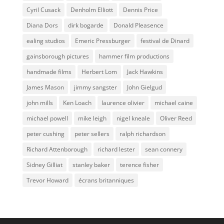
Cyril Cusack
Denholm Elliott
Dennis Price
Diana Dors
dirk bogarde
Donald Pleasence
ealing studios
Emeric Pressburger
festival de Dinard
gainsborough pictures
hammer film productions
handmade films
Herbert Lom
Jack Hawkins
James Mason
jimmy sangster
John Gielgud
john mills
Ken Loach
laurence olivier
michael caine
michael powell
mike leigh
nigel kneale
Oliver Reed
peter cushing
peter sellers
ralph richardson
Richard Attenborough
richard lester
sean connery
Sidney Gilliat
stanley baker
terence fisher
Trevor Howard
écrans britanniques