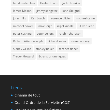
handmade films
Herbert Lom
Jack Hawkins
James Mason
jimmy sangster
John Gielgud
john mills
Ken Loach
laurence olivier
michael caine
michael powell
mike leigh
nigel kneale
Oliver Reed
peter cushing
peter sellers
ralph richardson
Richard Attenborough
richard lester
sean connery
Sidney Gilliat
stanley baker
terence fisher
Trevor Howard
écrans britanniques
Liens
Cinéma de tout
Grand Ordre de la Serviette (GOS)
Le Blog de toutes les fictions