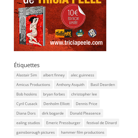
Étiquettes
Alastair Sim
albert finney
alec guinness
Amicus Productions
Anthony Asquith
Basil Dearden
Bob hoskins
bryan forbes
christopher lee
Cyril Cusack
Denholm Elliott
Dennis Price
Diana Dors
dirk bogarde
Donald Pleasence
ealing studios
Emeric Pressburger
festival de Dinard
gainsborough pictures
hammer film productions