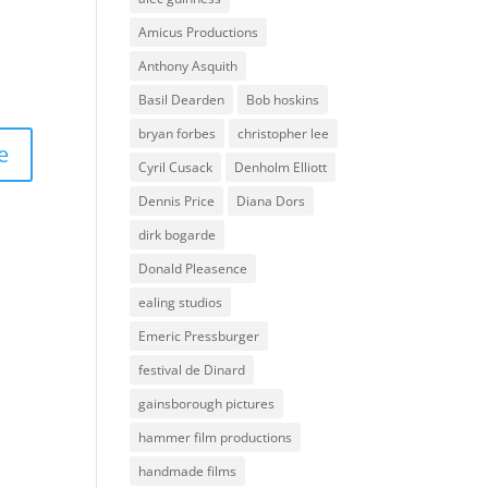
Amicus Productions
Anthony Asquith
Basil Dearden
Bob hoskins
bryan forbes
christopher lee
Cyril Cusack
Denholm Elliott
Dennis Price
Diana Dors
dirk bogarde
Donald Pleasence
ealing studios
Emeric Pressburger
festival de Dinard
gainsborough pictures
hammer film productions
handmade films