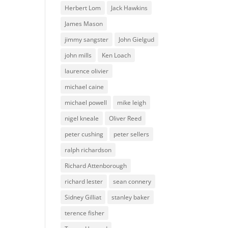
Herbert Lom
Jack Hawkins
James Mason
jimmy sangster
John Gielgud
john mills
Ken Loach
laurence olivier
michael caine
michael powell
mike leigh
nigel kneale
Oliver Reed
peter cushing
peter sellers
ralph richardson
Richard Attenborough
richard lester
sean connery
Sidney Gilliat
stanley baker
terence fisher