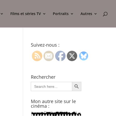
Films et séries TV
Portraits
Autres
Suivez-nous :
Rechercher
Search Button
Search
for:
Mon autre site sur le
cinéma :