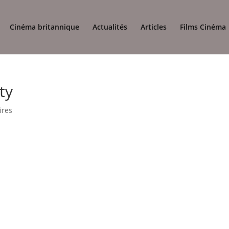
Cinéma britannique
Actualités
Articles
Films Cinéma
ty
ires