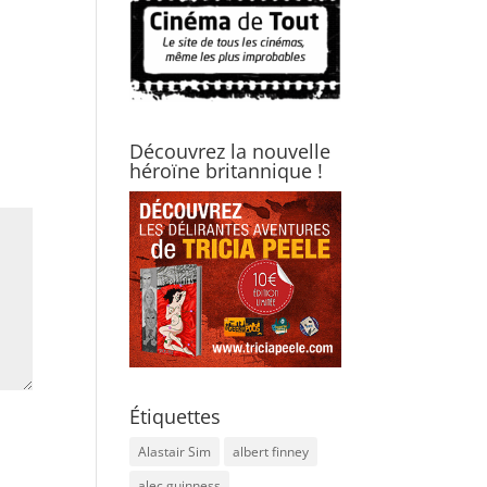
Découvrez la nouvelle
héroïne britannique !
Étiquettes
Alastair Sim
albert finney
alec guinness