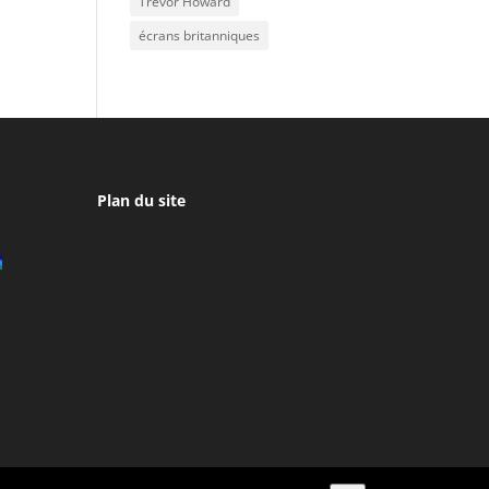
Trevor Howard
écrans britanniques
Plan du site