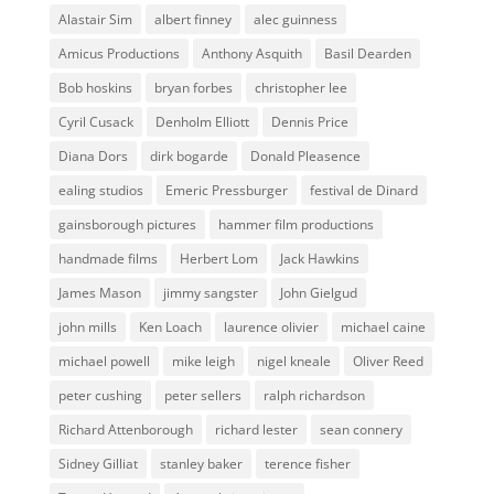
Alastair Sim
albert finney
alec guinness
Amicus Productions
Anthony Asquith
Basil Dearden
Bob hoskins
bryan forbes
christopher lee
Cyril Cusack
Denholm Elliott
Dennis Price
Diana Dors
dirk bogarde
Donald Pleasence
ealing studios
Emeric Pressburger
festival de Dinard
gainsborough pictures
hammer film productions
handmade films
Herbert Lom
Jack Hawkins
James Mason
jimmy sangster
John Gielgud
john mills
Ken Loach
laurence olivier
michael caine
michael powell
mike leigh
nigel kneale
Oliver Reed
peter cushing
peter sellers
ralph richardson
Richard Attenborough
richard lester
sean connery
Sidney Gilliat
stanley baker
terence fisher